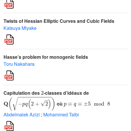
Twists of Hessian Elliptic Curves and Cubic Fields
Katsuya Miyake
Hasse’s problem for monogenic fields
Toru Nakahara
2
Capitulation des
-classes d’idéaux de
Q
(
-
p
q
(
2
+
2
)
)
p
≡
q
≡
±
5
mod
8
où
Abdelmalek Azizi
;
Mohammed Talbi