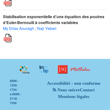
Stabilisation exponentielle d’une équation des poutres
d’Euler-Bernoulli à coefficients variables
My Driss Aouragh
;
Naji Yebari
ISSN :
Accessibilité - non conforme
1259-
1734
Nous suivre
Contact
e-ISSN :
Mentions légales
2118-
7436