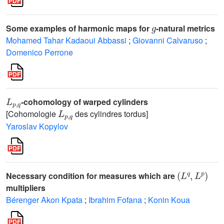
g
Some examples of harmonic maps for
-natural metrics
Mohamed Tahar Kadaoui Abbassi
;
Giovanni Calvaruso
;
Domenico Perrone
L
p
,
q
-cohomology of warped cylinders
L
p
,
q
[Cohomologie
des cylindres tordus]
Yaroslav Kopylov
(
L
q
,
L
p
)
Necessary condition for measures which are
multipliers
Bérenger Akon Kpata
;
Ibrahim Fofana
;
Konin Koua