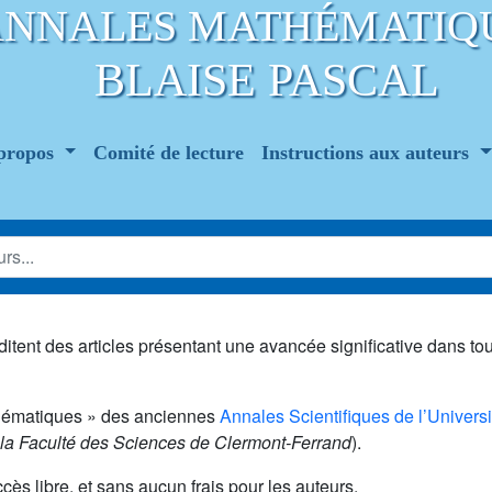
ANNALES MATHÉMATIQ
BLAISE PASCAL
propos
Comité de lecture
Instructions aux auteurs
ditent des articles présentant une avancée significative dans t
thématiques » des anciennes
Annales Scientifiques de l’Univers
la Faculté des Sciences de Clermont-Ferrand
).
ccès libre, et sans aucun frais pour les auteurs.