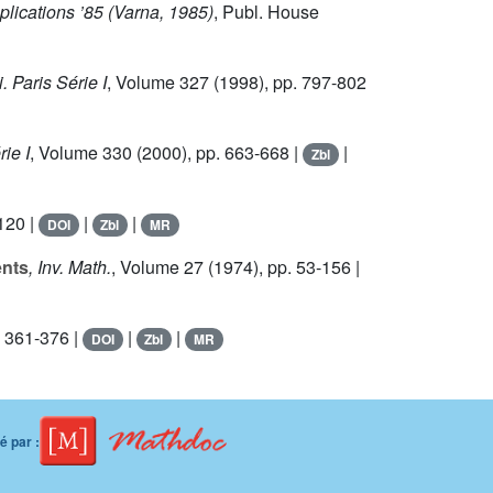
lications ’85 (Varna, 1985)
, Publ. House
. Paris Série I
, Volume 327
(1998), pp. 797-802
rie I
, Volume 330
(2000), pp. 663-668 |
|
Zbl
120 |
|
|
DOI
Zbl
MR
ents
, Inv. Math.
, Volume 27
(1974), pp. 53-156 |
. 361-376 |
|
|
DOI
Zbl
MR
 par :