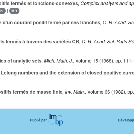
tifs fermés et fonctions-convexes
, Complex analysis and app
|
bl
MR
 d’un courant positif fermé par ses tranches
, C. R. Acad. Sci
s fermés à travers des variétés CR
, C. R. Acad. Sci. Paris Sé
es of analytic sets
, Mich. Math. J.
, Volume 15
(1968), pp. 111-
o Lelong numbers and the extension of closed positive curr
itifs fermés de masse finie
, Inv. Math.
, Volume 66
(1982), pp
Publié par :
Développé