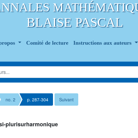
ANNALES MATHÉMATIQ
BLAISE PASCAL
propos
Comité de lecture
Instructions aux auteurs
no. 2
p. 287-304
Suivant
si-plurisurharmonique