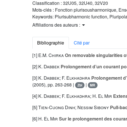
Classification :
32U05, 32U40, 32V20
Mots-clés :
Fonction plurisousharmonique, Ense
Keywords:
Plurisubharmonic function, Pluripolar
Affiliations des auteurs :
Bibliographie
Cité par
[1]
E.M. Chirka
On removable singularities of
[2]
K. Dabbek
Prolongement d’un courant pos
[3]
K. Dabbek; F. Elkhadhra
Prolongement d’u
(2005), pp. 263-268 |
|
Zbl
MR
[4]
K. Dabbek; F. Elkhadhra; H. El Mir
Extens
[5]
Tien-Cuong Dinh; Nessim Sibony
Pull-ba
[6]
H. El Mir
Sur le prolongement des couran