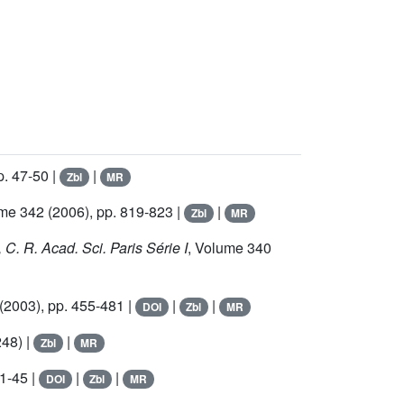
p. 47-50 |
|
Zbl
MR
ume 342
(2006), pp. 819-823 |
|
Zbl
MR
, C. R. Acad. Sci. Paris Série I
, Volume 340
(2003), pp. 455-481 |
|
|
DOI
Zbl
MR
248) |
|
Zbl
MR
 1-45 |
|
|
DOI
Zbl
MR