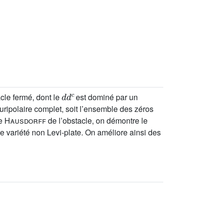
d
d
c
acle fermé, dont le
est dominé par un
uripolaire complet, soit l’ensemble des zéros
de
Hausdorff
de l’obstacle, on démontre le
e variété non Levi-plate. On améliore ainsi des