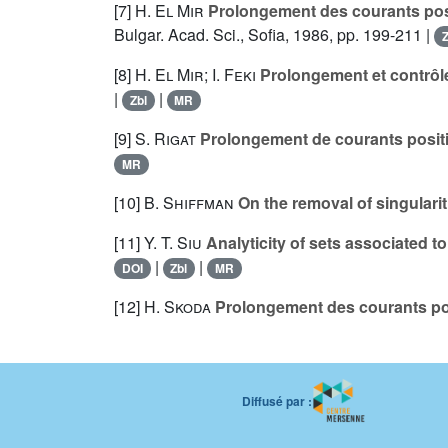
[7]
H. El Mir
Prolongement des courants posi
Bulgar. Acad. Sci., Sofia, 1986, pp. 199-211 |
Z
[8]
H. El Mir; I. Feki
Prolongement et contrôle
|
|
Zbl
MR
[9]
S. Rigat
Prolongement de courants positif
MR
[10]
B. Shiffman
On the removal of singulariti
[11]
Y. T. Siu
Analyticity of sets associated t
|
|
DOI
Zbl
MR
[12]
H. Skoda
Prolongement des courants pos
Diffusé par :