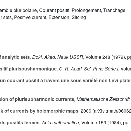
mble pluripolaire, Courant positif, Prolongement, Tranchage
 sets, Positive current, Extension, Slicing
 analytic sets
, Dokl. Akad. Nauk USSR
, Volume 248
(1979), p
itif plurisousharmonique
, C. R. Acad. Sci. Paris Série I
, Vol
n courant positif à travers une sous variété non Levi-plate
ion of plurisubharmonic currents
, Mathematische Zeitschrift
ck of currents by holomorphic maps
, 2006 (arXiv :math/0606
ts positifs fermés
, Acta mathematica
, Volume 153
(1984), pp.