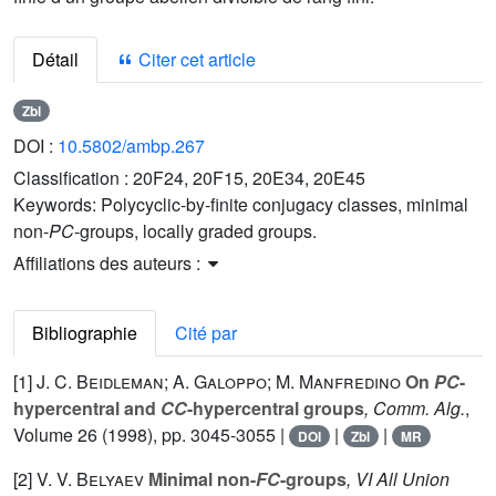
Détail
Citer cet article
Zbl
DOI :
10.5802/ambp.267
Classification :
20F24, 20F15, 20E34, 20E45
Keywords:
Polycyclic-by-finite conjugacy classes, minimal
non-
PC
-groups, locally graded groups.
Affiliations des auteurs :
Bibliographie
Cité par
[1]
J. C. Beidleman; A. Galoppo; M. Manfredino
On
PC
-
hypercentral and
CC
-hypercentral groups
, Comm. Alg.
,
Volume 26
(1998), pp. 3045-3055 |
|
|
DOI
Zbl
MR
[2]
V. V. Belyaev
Minimal non-
FC
-groups
, VI All Union