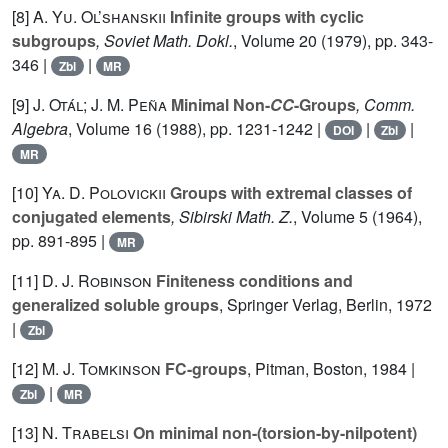
[8]
A. Yu. Ol’shanskii
Infinite groups with cyclic
subgroups
, Soviet Math. Dokl.
, Volume 20
(1979), pp. 343-
346 |
|
Zbl
MR
[9]
J. Otál; J. M. Peña
Minimal Non-
CC
-Groups
, Comm.
Algebra
, Volume 16
(1988), pp. 1231-1242 |
|
|
DOI
Zbl
MR
[10]
Ya. D. Polovickii
Groups with extremal classes of
conjugated elements
, Sibirski Math. Z.
, Volume 5
(1964),
pp. 891-895 |
MR
[11]
D. J. Robinson
Finiteness conditions and
generalized soluble groups
, Springer Verlag, Berlin, 1972
|
Zbl
[12]
M. J. Tomkinson
FC-groups
, Pitman, Boston, 1984 |
|
Zbl
MR
[13]
N. Trabelsi
On minimal non-(torsion-by-nilpotent)