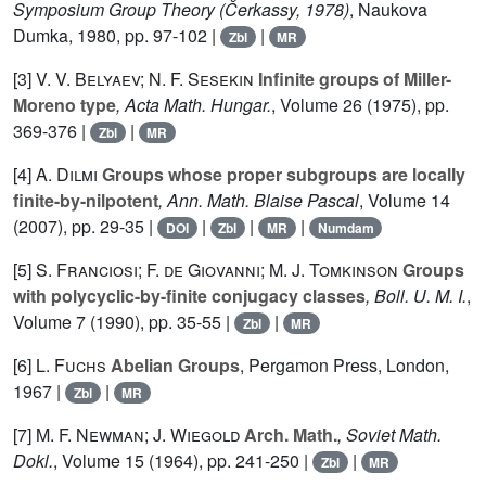
Symposium Group Theory (Čerkassy, 1978)
, Naukova
Dumka, 1980, pp. 97-102 |
|
Zbl
MR
[3]
V. V. Belyaev; N. F. Sesekin
Infinite groups of Miller-
Moreno type
, Acta Math. Hungar.
, Volume 26
(1975), pp.
369-376 |
|
Zbl
MR
[4]
A. Dilmi
Groups whose proper subgroups are locally
finite-by-nilpotent
, Ann. Math. Blaise Pascal
, Volume 14
(2007), pp. 29-35 |
|
|
|
DOI
Zbl
MR
Numdam
[5]
S. Franciosi; F. de Giovanni; M. J. Tomkinson
Groups
with polycyclic-by-finite conjugacy classes
, Boll. U. M. I.
,
Volume 7
(1990), pp. 35-55 |
|
Zbl
MR
[6]
L. Fuchs
Abelian Groups
, Pergamon Press, London,
1967 |
|
Zbl
MR
[7]
M. F. Newman; J. Wiegold
Arch. Math.
, Soviet Math.
Dokl.
, Volume 15
(1964), pp. 241-250 |
|
Zbl
MR