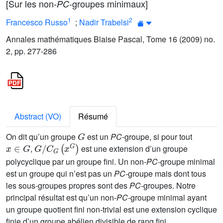
[Sur les non-
-groupes minimaux]
PC
1
2
Francesco Russo
;
Nadir Trabelsi
Annales mathématiques Blaise Pascal, Tome 16 (2009) no.
2, pp. 277-286
Abstract (VO)
Résumé
G
On dit qu’un groupe
est un
PC
-groupe, si pour tout
x
∈
G
G
/
C
G
(
x
G
)
,
est une extension d’un groupe
polycyclique par un groupe fini. Un non-
PC
-groupe minimal
est un groupe qui n’est pas un
PC
-groupe mais dont tous
les sous-groupes propres sont des
PC
-groupes. Notre
principal résultat est qu’un non-
PC
-groupe minimal ayant
un groupe quotient fini non-trivial est une extension cyclique
finie d’un groupe abélien divisible de rang fini.