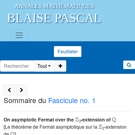
ANNALES MATHÉMATIQUES
BLAISE PASCAL
Feuilleter
Tout
Sommaire du
Fascicule no. 1
ℤ
2
ℚ
On asymptotic Fermat over the
-extension of
ℤ
2
[Le théorème de Fermat asymptotique sur la
-extension
ℚ
de
]