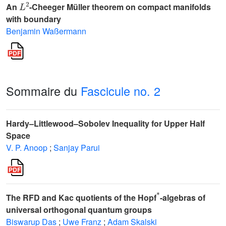
An
-Cheeger Müller theorem on compact manifolds
with boundary
Benjamin Waßermann
Sommaire du
Fascicule no. 2
Hardy–Littlewood–Sobolev Inequality for Upper Half
Space
V. P. Anoop
;
Sanjay Parui
*
The RFD and Kac quotients of the Hopf
-algebras of
universal orthogonal quantum groups
Biswarup Das
;
Uwe Franz
;
Adam Skalski