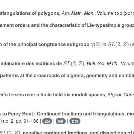
triangulations of polygons
, Am. Math. Mon.
, Volume 120
(2013
ement orders and the characteristic of Lie-typesimple grou
γ
(
2
)
S
L
(
2
,
Z
)
n of the principal congruence subgroup
in
(2
S
L
(
2
,
Z
)
mbinatoire des matrices de
, Bull. Sci. Math.
, Volu
 patterns at the crossroads of algebra, geometry and combi
’s friezes over a finite field via moduli spaces
, Algebr. Com
nko
Farey Boat : Continued fractions and triangulations, m
 no. 2, pp. 91-136 |
|
|
Zbl
MR
DOI
S
L
(
2
,
Z
)
, negative continued fractions, and dissections o