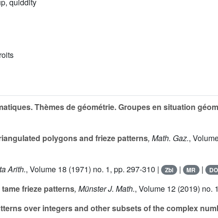
, quiddity
roits
atiques. Thèmes de géométrie. Groupes en situation géom
iangulated polygons and frieze patterns
, Math. Gaz.
, Volum
ta Arith.
, Volume 18
(1971) no. 1, pp. 297-310 |
|
|
Zbl
MR
DO
tame frieze patterns
, Münster J. Math.
, Volume 12
(2019) no. 1
tterns over integers and other subsets of the complex num