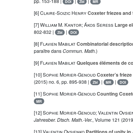
pp. 153-188 |
|
|
DOI
Zbl
MR
[6]
Claire-Soizic Henry
Coxeter friezes and 
[7]
William M. Kantor; Ákos Seress
Large el
802-832 |
|
Zbl
DOI
[8]
Flavien Mabilat
Combinatorial descriptio
paraître dans
Commun. Math.
)
[9]
Flavien Mabilat
Quelques éléments de co
[10]
Sophie Morier-Genoud
Coxeter’s frieze
(2015) no. 6, pp. 895-938 |
|
|
Zbl
MR
DOI
[11]
Sophie Morier-Genoud
Counting Coxeter
MR
[12]
Sophie Morier-Genoud; Valentin Ovsie
Jahresber. Dtsch. Math.-Ver.
, Volume 121
(2019)
[13]
Valentin Ovsienko
Partitions of unity in