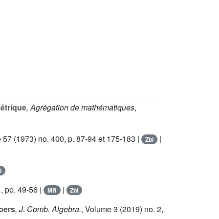
étrique
, Agrégation de mathématiques
,
e 57
(1973) no. 400, p. 87-94 et 175-183 |
|
Zbl
I
, pp. 49-56 |
|
MR
Zbl
bers
, J. Comb. Algebra.
, Volume 3
(2019) no. 2,