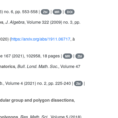
) no. 6, pp. 553-558 |
|
|
Zbl
MR
DOI
ps
, J. Algebra
, Volume 322
(2009) no. 3, pp.
020) (
https://arxiv.org/abs/1911.06717
, à
me 167
(2021), 102958, 18 pages |
|
MR
Zbl
natorics
, Bull. Lond. Math. Soc.
, Volume 47
b.
, Volume 4
(2021) no. 2, pp. 225-240 |
|
Zbl
odular group and polygon dissections
,
f polygons
, Res. Math. Sci.
, Volume 5
(2018)