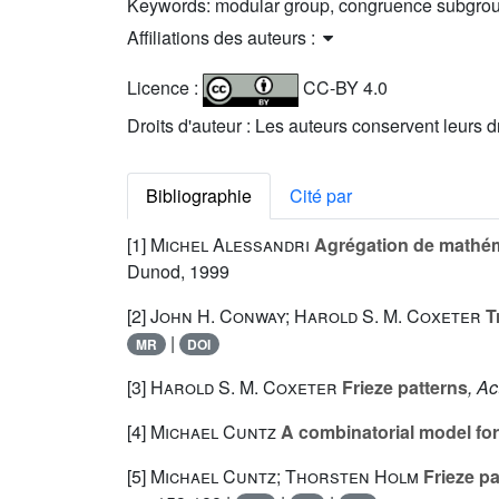
Keywords:
modular group, congruence subgroup
Affiliations des auteurs :
Licence :
CC-BY 4.0
Droits d'auteur : Les auteurs conservent leurs d
Bibliographie
Cité par
[1]
Michel Alessandri
Agrégation de mathém
Dunod, 1999
[2]
John H. Conway; Harold S. M. Coxeter
Tr
|
MR
DOI
[3]
Harold S. M. Coxeter
Frieze patterns
, Ac
[4]
Michael Cuntz
A combinatorial model for 
[5]
Michael Cuntz; Thorsten Holm
Frieze pa