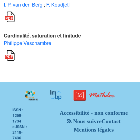
I. P. van den Berg
;
F. Koudjeti
Cardinalité, saturation et finitude
Philippe Veschambre
ISSN :
Accessibilité - non conforme
1259-
1734
Nous suivre
Contact
e-ISSN :
Mentions légales
2118-
7436