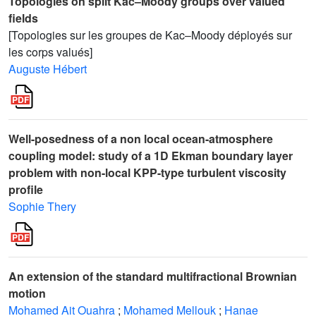
Topologies on split Kac–Moody groups over valued
fields
[Topologies sur les groupes de Kac–Moody déployés sur
les corps valués]
Auguste Hébert
Well-posedness of a non local ocean-atmosphere
coupling model: study of a 1D Ekman boundary layer
problem with non-local KPP-type turbulent viscosity
profile
Sophie Thery
An extension of the standard multifractional Brownian
motion
Mohamed Ait Ouahra
;
Mohamed Mellouk
;
Hanae