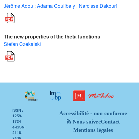
Jérôme Adou
;
Adama Coulibaly
;
Narcisse Dakouri
The new properties of the theta functions
Stefan Czekalski
ISSN :
Accessibilité - non conforme
1259-
1734
Nous suivre
Contact
e-ISSN :
Mentions légales
2118-
7436