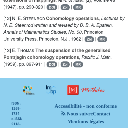
(1947), pp. 290-320 |
|
|
DOI
Zbl
MR
[12]
N. E. Steenrod
Cohomology operations
, Lectures by
N. E. Steenrod written and revised by D. B. A. Epstein.
Annals of Mathematics Studies, No. 50
, Princeton
University Press, Princeton, N.J., 1962 |
|
Zbl
MR
[13]
E. Thomas
The suspension of the generalised
Pontrjagin cohomology operations
, Pacific J. Math.
(1959), pp. 897-911 |
|
|
DOI
Zbl
MR
ISSN :
Accessibilité - non conforme
1259-
1734
Nous suivre
Contact
e-ISSN :
Mentions légales
2118-