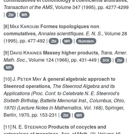
Transaction of the AMS
, Volume 347
(1995), pp. 4277-4299
|
|
Zbl
MR
[8]
Max Karoubi
Formes topologiques non
commutatives
, Annales scientifiques. E. N. S.
, Volume 28
(1995), pp. 477-492 |
|
|
Zbl
MR
Numdam
[9]
David Kraines
Massey higher products
, Trans. Amer.
Math. Soc.
, Volume 124
(1966), pp. 431-449 |
|
|
DOI
Zbl
MR
[10]
J. Peter May
A general algebraic approach to
Steenrod operations
, The Steenrod Algebra and its
Applications (Proc. Conf. to Celebrate N. E. Steenrod’s
Sixtieth Birthday, Battelle Memorial Inst., Columbus, Ohio,
1970)
(Lecture Notes in Mathematics, Vol. 168)
, Springer,
Berlin, 1970, pp. 153-231 |
|
Zbl
MR
[11]
N. E. Steenrod
Products of cocycles and
extensions of mappings
, Ann. of Math. (2)
, Volume 48