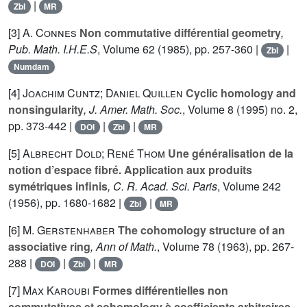
|
Zbl
MR
[3]
A. Connes
Non commutative différential geometry
,
Pub. Math. I.H.E.S
, Volume 62
(1985), pp. 257-360 |
|
Zbl
Numdam
[4]
Joachim Cuntz; Daniel Quillen
Cyclic homology and
nonsingularity
, J. Amer. Math. Soc.
, Volume 8
(1995) no. 2,
pp. 373-442 |
|
|
DOI
Zbl
MR
[5]
Albrecht Dold; René Thom
Une généralisation de la
notion d’espace fibré. Application aux produits
symétriques infinis
, C. R. Acad. Sci. Paris
, Volume 242
(1956), pp. 1680-1682 |
|
Zbl
MR
[6]
M. Gerstenhaber
The cohomology structure of an
associative ring
, Ann of Math.
, Volume 78
(1963), pp. 267-
288 |
|
|
DOI
Zbl
MR
[7]
Max Karoubi
Formes différentielles non
commutatives et cohomology à coefficients arbitraires
,