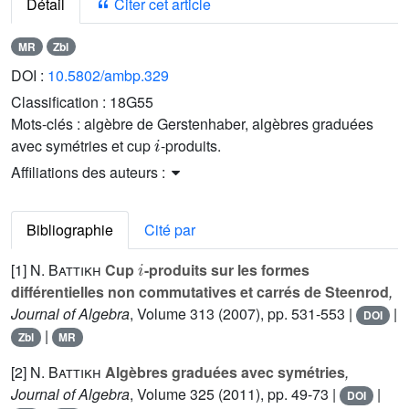
Détail
Citer cet article
MR
Zbl
DOI :
10.5802/ambp.329
Classification :
18G55
Mots-clés :
algèbre de Gerstenhaber, algèbres graduées
i
avec symétries et cup
-produits.
Affiliations des auteurs :
Bibliographie
Cité par
i
[1]
N. Battikh
Cup
-produits sur les formes
différentielles non commutatives et carrés de Steenrod
,
Journal of Algebra
, Volume 313
(2007), pp. 531-553 |
|
DOI
|
Zbl
MR
[2]
N. Battikh
Algèbres graduées avec symétries
,
Journal of Algebra
, Volume 325
(2011), pp. 49-73 |
|
DOI