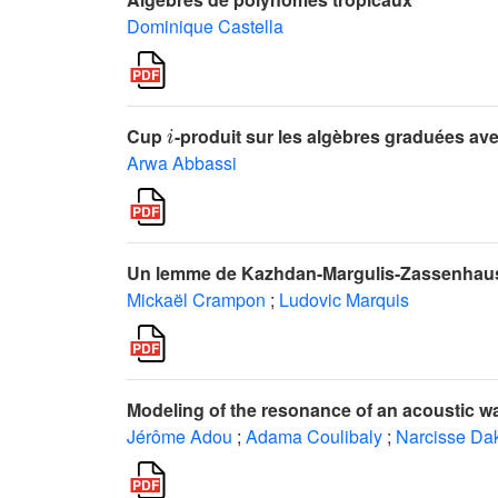
Dominique Castella
i
Cup
-produit sur les algèbres graduées av
Arwa Abbassi
Un lemme de Kazhdan-Margulis-Zassenhaus 
Mickaël Crampon
;
Ludovic Marquis
Modeling of the resonance of an acoustic wa
Jérôme Adou
;
Adama Coulibaly
;
Narcisse Da