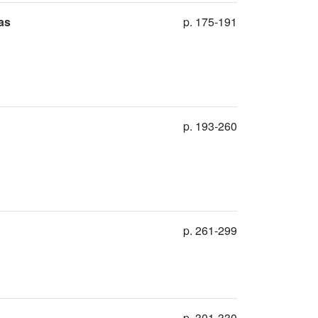
as
p. 175-191
p. 193-260
p. 261-299
p. 301-330