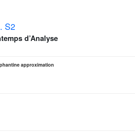
. S2
ntemps d’Analyse
iophantine approximation