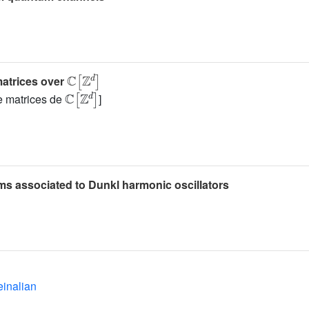
ℂ
[
ℤ
d
]
matrices over
ℂ
[
ℤ
d
]
de matrices de
]
ms associated to Dunkl harmonic oscillators
inalian