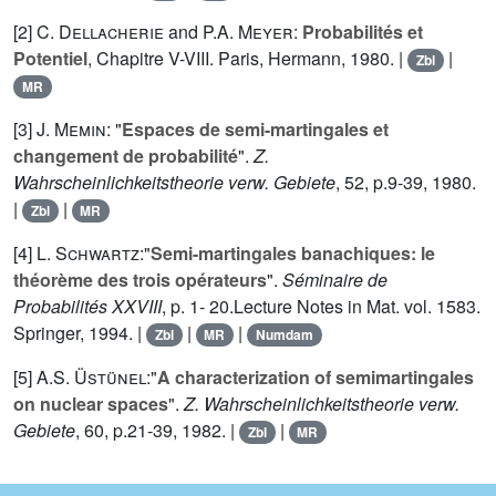
[2]
C. Dellacherie
and
P.A. Meyer
:
Probabilités et
Potentiel
, Chapitre V-VIII. Paris, Hermann, 1980. |
|
Zbl
MR
[3]
J. Memin
: "
Espaces de semi-martingales et
changement de probabilité
".
Z.
Wahrscheinlichkeitstheorie verw. Gebiete
,
52
, p.9-39, 1980.
|
|
Zbl
MR
[4]
L. Schwartz
:"
Semi-martingales banachiques: le
théorème des trois opérateurs
".
Séminaire de
Probabilités XXVIII
, p. 1- 20.Lecture Notes in Mat. vol.
1583
.
Springer, 1994. |
|
|
Zbl
MR
Numdam
[5]
A.S. Üstünel
:"
A characterization of semimartingales
on nuclear spaces
".
Z. Wahrscheinlichkeitstheorie verw.
Gebiete
,
60
, p.21-39, 1982. |
|
Zbl
MR