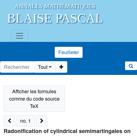
ANNALES MATHÉMATIQUES
BLAISE PASCAL
Feuilleter
Tout
no. 1
Radonification of cylindrical semimartingales on