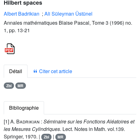
Hilbert spaces
Albert Badrikian
;
Ali Süleyman Üstünel
Annales mathématiques Blaise Pascal, Tome 3 (1996) no.
1, pp. 13-21
Détail
Citer cet article
Zbl
MR
Bibliographie
[1]
A. Badrikian
:
Séminaire sur les Fonctions Aléatoires et
les Mesures Cylindriques
. Lect. Notes in Math. vol.
139
.
Springer, 1970. |
|
Zbl
MR