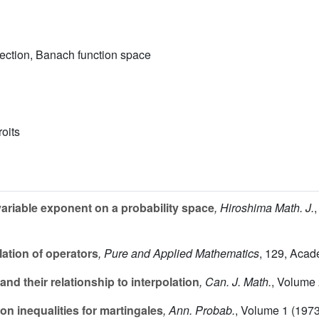
jection, Banach function space
roits
riable exponent on a probability space
, Hiroshima Math. J.
lation of operators
, Pure and Applied Mathematics
, 129
, Acad
nd their relationship to interpolation
, Can. J. Math.
, Volume
ion inequalities for martingales
, Ann. Probab.
, Volume 1
(1973