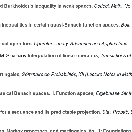
d Burkholder’s inequality in weak spaces
, Collect. Math.
, Vo
inequalities in certain quasi-Banach function spaces
, Boll.
pact operators
, Operator Theory: Advances and Applications
, 
ĭ M. Semenov
Interpolation of linear operators
, Translations 
rtingales
, Séminaire de Probabilités, XII
(Lecture Notes in Mat
ssical Banach spaces. II. Function spaces
, Ergebnisse der 
for a sequence and its predictable projection
, Stat. Probab. L
ns, Markov processes, and martingales. Vol. 1: Foundations