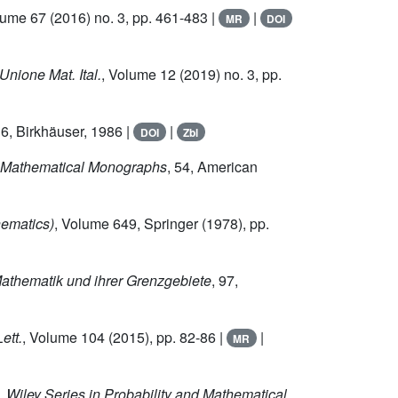
lume 67
(2016) no. 3, pp. 461-483 |
|
MR
DOI
 Unione Mat. Ital.
, Volume 12
(2019) no. 3, pp.
16
, Birkhäuser, 1986 |
|
DOI
Zbl
of Mathematical Monographs
, 54
, American
hematics)
, Volume 649
, Springer (1978), pp.
Mathematik und ihrer Grenzgebiete
, 97
,
ett.
, Volume 104
(2015), pp. 82-86 |
|
MR
, Wiley Series in Probability and Mathematical