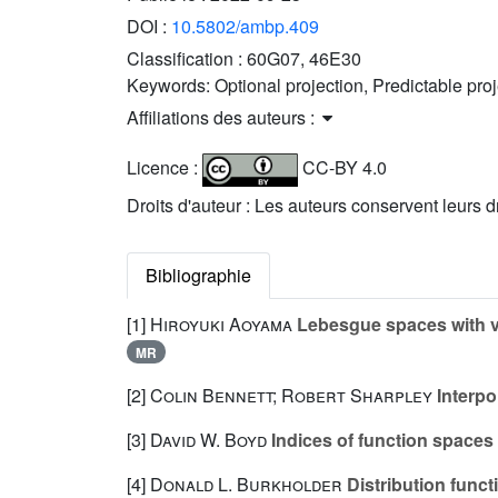
DOI :
10.5802/ambp.409
Classification :
60G07, 46E30
Keywords:
Optional projection, Predictable pro
Affiliations des auteurs :
Licence :
CC-BY 4.0
Droits d'auteur : Les auteurs conservent leurs d
Bibliographie
[1]
Hiroyuki Aoyama
Lebesgue spaces with va
MR
[2]
Colin Bennett; Robert Sharpley
Interpo
[3]
David W. Boyd
Indices of function spaces a
[4]
Donald L. Burkholder
Distribution funct