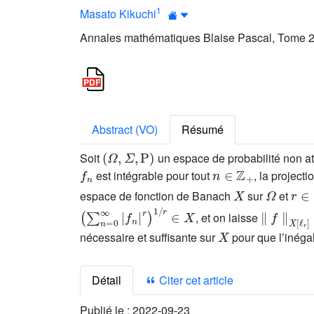
1
Masato Kikuchi
Annales mathématiques Blaise Pascal, Tome 29
Abstract (VO)
Résumé
(
Ω
,
Σ
,
P
)
Soit
un espace de probabilité non a
f
n
n
∈
ℤ
+
est intégrable pour tout
, la project
X
Ω
r
∈
[
espace de fonction de Banach
sur
et
(
∑
n
=
0
∞
|
f
n
|
r
)
1
/
r
∈
X
∥
f
∥
X
[
ℓ
r
]
=
, et on laisse
X
nécessaire et suffisante sur
pour que l’inéga
Détail
Citer cet article
Publié le :
2022-09-23