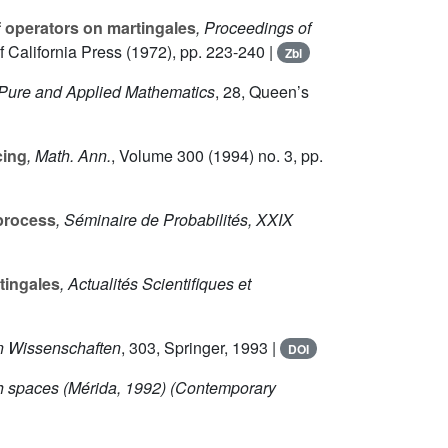
of operators on martingales
, Proceedings of
of California Press (1972), pp. 223-240 |
Zbl
 Pure and Applied Mathematics
, 28
, Queen’s
cing
, Math. Ann.
, Volume 300
(1994) no. 3, pp.
 process
, Séminaire de Probabilités, XXIX
rtingales
, Actualités Scientifiques et
n Wissenschaften
, 303
, Springer, 1993 |
DOI
h spaces (Mérida, 1992)
(Contemporary