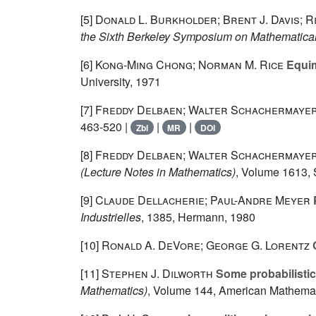
[5]
Donald L. Burkholder; Brent J. Davis; R
the Sixth Berkeley Symposium on Mathematical St
[6]
Kong-Ming Chong; Norman M. Rice
Equim
University, 1971
[7]
Freddy Delbaen; Walter Schachermaye
463-520 |
|
|
Zbl
MR
DOI
[8]
Freddy Delbaen; Walter Schachermaye
(Lecture Notes in Mathematics)
, Volume 1613
,
[9]
Claude Dellacherie; Paul-Andre Meyer
P
Industrielles
, 1385
, Hermann, 1980
[10]
Ronald A. DeVore; George G. Lorentz
C
[11]
Stephen J. Dilworth
Some probabilistic 
Mathematics)
, Volume 144
, American Mathemati