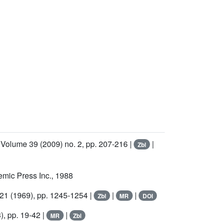
, Volume 39
(2009) no. 2, pp. 207-216 |
|
Zbl
emic Press Inc., 1988
 21
(1969), pp. 1245-1254 |
|
|
Zbl
MR
DOI
), pp. 19-42 |
|
MR
Zbl