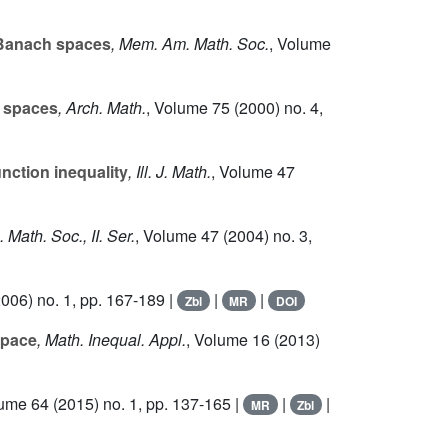
 Banach spaces
, Mem. Am. Math. Soc.
, Volume
n spaces
, Arch. Math.
, Volume 75
(2000) no. 4,
nction inequality
, Ill. J. Math.
, Volume 47
 Math. Soc., II. Ser.
, Volume 47
(2004) no. 3,
006) no. 1, pp. 167-189 |
|
|
Zbl
MR
DOI
space
, Math. Inequal. Appl.
, Volume 16
(2013)
lume 64
(2015) no. 1, pp. 137-165 |
|
|
MR
Zbl