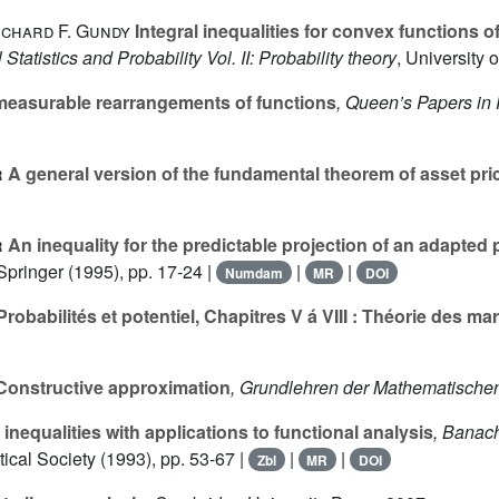
ichard F. Gundy
Integral inequalities for convex functions 
atistics and Probability Vol. II: Probability theory
, University 
easurable rearrangements of functions
, Queen’s Papers in
r
A general version of the fundamental theorem of asset pri
r
An inequality for the predictable projection of an adapted
 Springer (1995), pp. 17-24 |
|
|
Numdam
MR
DOI
robabilités et potentiel, Chapitres V á VIII : Théorie des ma
onstructive approximation
, Grundlehren der Mathematische
inequalities with applications to functional analysis
, Banac
cal Society (1993), pp. 53-67 |
|
|
Zbl
MR
DOI