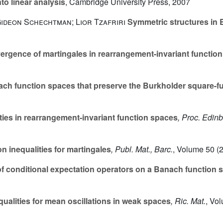
nto linear analysis
, Cambridge University Press, 2007
ideon Schechtman; Lior Tzafriri
Symmetric structures in
gence of martingales in rearrangement-invariant functio
ach function spaces that preserve the Burkholder square-fu
ties in rearrangement-invariant function spaces
, Proc. Edinb.
 inequalities for martingales
, Publ. Mat., Barc.
, Volume 50
(2
conditional expectation operators on a Banach function 
ualities for mean oscillations in weak spaces
, Ric. Mat.
, Vo