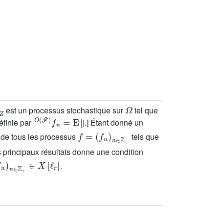
Ω
est un processus stochastique sur
tel que
O
(
ℱ
)
f
n
=
E
[
éfinie par
|.] Étant donné un
f
=
(
f
n
)
n
∈
ℤ
+
 de tous les processus
tels que
s principaux résultats donne une condition
n
∈
ℤ
+
∈
X
[
ℓ
r
]
.