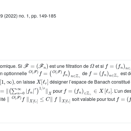
 (2022) no. 1, pp. 149-185
ℱ
=
(
ℱ
n
)
Ω
f
=
(
f
n
)
n
∈
Z
tomique. Si
est une filtration de
et si
O
(
ℱ
)
f
=
(
O
(
ℱ
)
f
n
)
n
∈
ℤ
+
f
=
(
f
n
)
n
∈
ℤ
+
ion optionnelle
de
est d
1
,
∞
)
X
[
ℓ
r
]
, on laisse
désigner l’espace de Banach constitué
∑
n
=
0
∞
|
f
n
|
r
1
/
r
X
f
=
(
f
n
)
∈
ℤ
+
∈
X
[
ℓ
r
]
pour
. L’un de
∥
O
(
ℱ
)
f
∥
X
[
ℓ
r
]
≤
C
∥
f
∥
X
[
ℓ
r
]
f
=
(
f
n
)
lité
soit valable pour tout