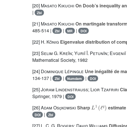
[20]
Masato Kikuchi
On Doob’s inequality an
|
Zbl
[21]
Masato Kikuchi
On martingale transform 
485-514 |
|
|
Zbl
MR
DOI
[22]
H. König
Eigenvalue distribution of com
[23]
Selim G. Kreĭn; Yuriĭ Ī. Petunīn; Evgeni
Mathematical Society, 1982
[24]
Dominique Lépingle
Une inégalité de ma
134-137 |
|
|
Zbl
Numdam
DOI
[25]
Joram Lindenstrauss; Lior Tzafriri
Cla
Springer, 1979 |
DOI
L
1
(
ℓ
q
)
[26]
Adam Osȩkowski
Sharp
estimate 
|
DOI
Zbl
[27]
L. C. G. Rogers; David Williams
Diffusio