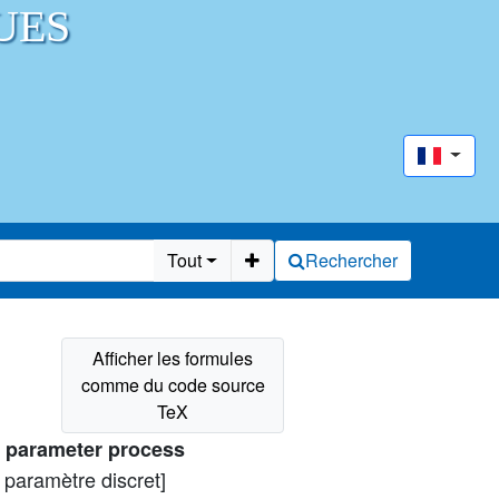
UES
Tout
Rechercher
te parameter process
e paramètre discret]