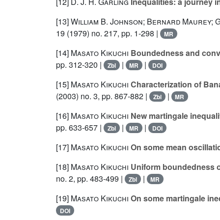
[12]
D. J. H. Garling
Inequalities: a journey i
[13]
William B. Johnson; Bernard Maurey; G
19
(1979) no. 217, pp. 1-298 |
MR
[14]
Masato Kikuchi
Boundedness and conver
pp. 312-320 |
|
|
Zbl
MR
DOI
[15]
Masato Kikuchi
Characterization of Ban
(2003) no. 3, pp. 867-882 |
|
Zbl
MR
[16]
Masato Kikuchi
New martingale inequali
pp. 633-657 |
|
|
Zbl
MR
DOI
[17]
Masato Kikuchi
On some mean oscillation
[18]
Masato Kikuchi
Uniform boundedness of 
no. 2, pp. 483-499 |
|
Zbl
MR
[19]
Masato Kikuchi
On some martingale ineq
DOI