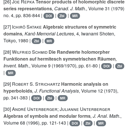
[26]
Joe Repka
Tensor products of holomorphic discrete
series representations
, Canad. J. Math.
, Volume 31
(1979)
no. 4, pp. 836-844 |
|
|
DOI
Zbl
MR
[27]
Ichirô Satake
Algebraic structures of symmetric
domains
, Kanô Memorial Lectures
, 4
, Iwanami Shoten,
Tokyo, 1980 |
|
Zbl
MR
[28]
Wilfried Schmid
Die Randwerte holomorpher
Funktionen auf hermitesch symmetrischen Räumen
,
Invent. Math.
, Volume 9
(1969/1970), pp. 61-80 |
|
DOI
Zbl
|
MR
[29]
Robert S. Strichartz
Harmonic analysis on
hyperboloids
, J. Functional Analysis
, Volume 12
(1973),
pp. 341-383 |
|
|
DOI
Zbl
MR
[30]
André Unterberger; Julianne Unterberger
Algebras of symbols and modular forms
, J. Anal. Math.
,
Volume 68
(1996), pp. 121-143 |
|
|
DOI
Zbl
MR