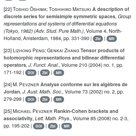
[22]
Toshio Ōshima; Toshihiko Matsuki
A description of
discrete series for semisimple symmetric spaces
, Group
representations and systems of differential equations
(Tokyo, 1982)
(Adv. Stud. Pure Math.)
, Volume 4
, North-
Holland, Amsterdam, 1984, pp. 331-390 |
|
Zbl
MR
[23]
Lizhong Peng; Genkai Zhang
Tensor products of
holomorphic representations and bilinear differential
operators
, J. Funct. Anal.
, Volume 210
(2004) no. 1, pp.
171-192 |
|
|
DOI
Zbl
MR
[24]
M. Pevzner
Analyse conforme sur les algèbres de
Jordan
, J. Aust. Math. Soc.
, Volume 73
(2002) no. 2, pp.
279-299 |
|
|
DOI
Zbl
MR
[25]
Michael Pevzner
Rankin-Cohen brackets and
associativity
, Lett. Math. Phys.
, Volume 85
(2008) no. 2-3,
pp. 195-202 |
|
|
DOI
Zbl
MR