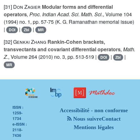
[31]
Don Zagier
Modular forms and differential
operators
, Proc. Indian Acad. Sci. Math. Sci.
, Volume 104
(1994) no. 1, pp. 57-75 (K. G. Ramanathan memorial issue)
|
|
|
DOI
Zbl
MR
[32]
Genkai Zhang
Rankin-Cohen brackets,
transvectants and covariant differential operators
, Math.
Z.
, Volume 264
(2010) no. 3, pp. 513-519 |
|
|
DOI
Zbl
MR
ISSN :
Accessibilité - non conforme
1259-
1734
Nous suivre
Contact
e-ISSN :
Mentions légales
2118-
7436