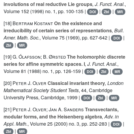
involutions of real reductive Lie groups
, J. Funct. Anal.
,
Volume 152
(1998) no. 1, pp. 100-135 |
|
|
DOI
Zbl
MR
[18]
Bertram Kostant
On the existence and
irreducibility of certain series of representations
, Bull.
Amer. Math. Soc.
, Volume 75
(1969), pp. 627-642 |
|
DOI
|
Zbl
MR
[19]
G. Ólafsson; B. Ørsted
The holomorphic discrete
series for affine symmetric spaces. I
, J. Funct. Anal.
,
Volume 81
(1988) no. 1, pp. 126-159 |
|
|
DOI
Zbl
MR
[20]
Peter J. Olver
Classical invariant theory
, London
Mathematical Society Student Texts
, 44
, Cambridge
University Press, Cambridge, 1999 |
|
|
DOI
Zbl
MR
[21]
Peter J. Olver; Jan A. Sanders
Transvectants,
modular forms, and the Heisenberg algebra
, Adv. in
Appl. Math.
, Volume 25
(2000) no. 3, pp. 252-283 |
|
DOI
|
Zbl
MR