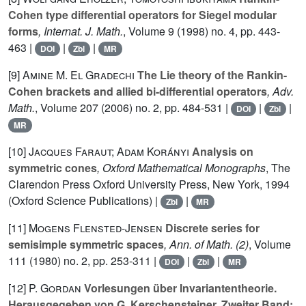
Cohen type differential operators for Siegel modular
forms
, Internat. J. Math.
, Volume 9
(1998) no. 4, pp. 443-
463 |
|
|
DOI
Zbl
MR
[9]
Amine M. El Gradechi
The Lie theory of the Rankin-
Cohen brackets and allied bi-differential operators
, Adv.
Math.
, Volume 207
(2006) no. 2, pp. 484-531 |
|
|
DOI
Zbl
MR
[10]
Jacques Faraut; Adam Korányi
Analysis on
symmetric cones
, Oxford Mathematical Monographs
, The
Clarendon Press Oxford University Press, New York, 1994
(Oxford Science Publications) |
|
Zbl
MR
[11]
Mogens Flensted-Jensen
Discrete series for
semisimple symmetric spaces
, Ann. of Math. (2)
, Volume
111
(1980) no. 2, pp. 253-311 |
|
|
DOI
Zbl
MR
[12]
P. Gordan
Vorlesungen über Invariantentheorie.
Herausgegeben von G. Kerschensteiner. Zweiter Band: