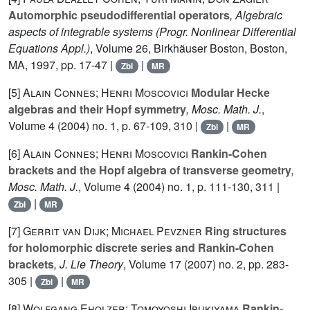
Automorphic pseudodifferential operators
, Algebraic
aspects of integrable systems
(Progr. Nonlinear Differential
Equations Appl.)
, Volume 26
, Birkhäuser Boston, Boston,
MA, 1997, pp. 17-47 |
|
Zbl
MR
[5]
Alain Connes; Henri Moscovici
Modular Hecke
algebras and their Hopf symmetry
, Mosc. Math. J.
,
Volume 4
(2004) no. 1, p. 67-109, 310 |
|
Zbl
MR
[6]
Alain Connes; Henri Moscovici
Rankin-Cohen
brackets and the Hopf algebra of transverse geometry
,
Mosc. Math. J.
, Volume 4
(2004) no. 1, p. 111-130, 311 |
|
Zbl
MR
[7]
Gerrit van Dijk; Michael Pevzner
Ring structures
for holomorphic discrete series and Rankin-Cohen
brackets
, J. Lie Theory
, Volume 17
(2007) no. 2, pp. 283-
305 |
|
Zbl
MR
[8]
Wolfgang Eholzer; Tomoyoshi Ibukiyama
Rankin-