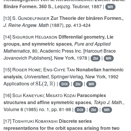
Binäre Formen. 360 S.
, Leipzig. Teubner, 1887 |
MR
[13]
S. Gundelfinger
Zur Theorie der binären Formen.
,
J. Reine Angew. Math
(1887), pp. 413-424
[14]
Sigurdur Helgason
Differential geometry, Lie
groups, and symmetric spaces
, Pure and Applied
Mathematics
, 80
, Academic Press Inc. [Harcourt Brace
Jovanovich Publishers], New York, 1978 |
|
Zbl
MR
[15]
Roger Howe; Eng-Chye Tan
Nonabelian harmonic
analysis
, Universitext
, Springer-Verlag, New York, 1992
SL
(
2
,
ℝ
)
Applications of
|
|
|
DOI
Zbl
MR
[16]
Soji Kaneyuki; Masato Kozai
Paracomplex
structures and affine symmetric spaces
, Tokyo J. Math.
,
Volume 8
(1985) no. 1, pp. 81-98 |
|
|
DOI
Zbl
MR
[17]
Toshiyuki Kobayashi
Discrete series
representations for the orbit spaces arising from two