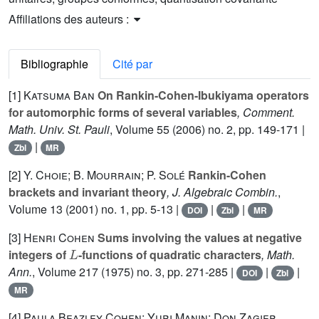
Affiliations des auteurs :
Bibliographie
Cité par
[1]
Katsuma Ban
On Rankin-Cohen-Ibukiyama operators
for automorphic forms of several variables
, Comment.
Math. Univ. St. Pauli
, Volume 55
(2006) no. 2, pp. 149-171 |
|
Zbl
MR
[2]
Y. Choie; B. Mourrain; P. Solé
Rankin-Cohen
brackets and invariant theory
, J. Algebraic Combin.
,
Volume 13
(2001) no. 1, pp. 5-13 |
|
|
DOI
Zbl
MR
[3]
Henri Cohen
Sums involving the values at negative
L
integers of
-functions of quadratic characters
, Math.
Ann.
, Volume 217
(1975) no. 3, pp. 271-285 |
|
|
DOI
Zbl
MR
[4]
Paula Beazley Cohen; Yuri Manin; Don Zagier