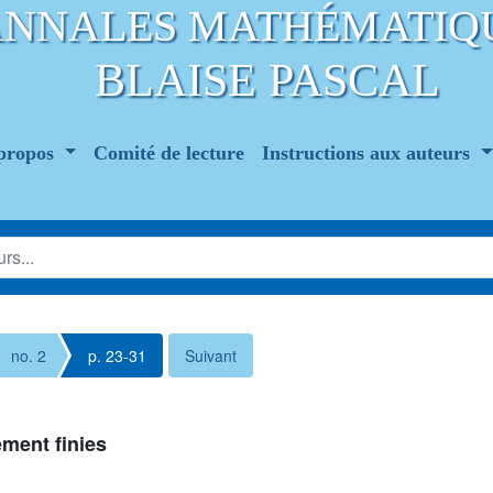
ANNALES MATHÉMATIQ
BLAISE PASCAL
propos
Comité de lecture
Instructions aux auteurs
no. 2
p. 23-31
Suivant
ement finies