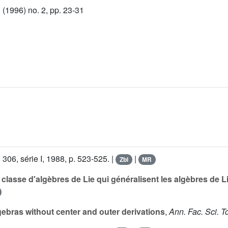
(1996) no. 2, pp. 23-31
.
306
, série I, 1988, p. 523-525. |
|
Zbl
MR
 classe d'algèbres de Lie qui généralisent les algèbres de 
lgebras without center and outer derivations
,
Ann. Fac. Sci. 