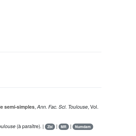
Lie semi-simples
,
Ann. Fac. Sci. Toulouse
, Vol.
Toulouse
(à paraître). |
|
|
Zbl
MR
Numdam