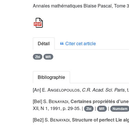
Annales mathématiques Blaise Pascal, Tome 3 
Détail
Citer cet article
Zbl
MR
Bibliographie
[An]
E. Angelopoulos
,
C.R. Acad. Sci. Paris
, t
[Bel]
S. Benayadi
,
Certaines propriétés d'une
XII
, N 1, 1991, p. 29-35. |
|
|
Zbl
MR
Numdam
[Be2]
S. Benayadi
,
Structure of perfect Lie a