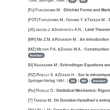
Zbl
MR
[Fu]
Fukushima M.
:
Dirichlet Forms and Mar
[FOT]
Fukushima M.
,
Oshima Y.
&
Takeda M.
:
[JS]
Jacod J.
&
Shiryayev A.N.
:
Limit Theore
[MR]
Ma Z.M.
&
Röckner M.
:
An introduction 
[MZ]
Meyer P.A.
&
Zheng W.A.
:
Construction
Numdam
[N]
Nagasawa M.
:
Schrodinger Equations and
[RZ]
Roelly S.
&
Zessin H.
:
Sur la mécanique 
Springer-Verlag 1991. |
|
|
Zbl
MR
Numdam
[Ru]
Ruelle D.
:
Statistical Mechanics: Rigor
[T]
Takeda M.
:
On Donsker-Varadhan's entrop
[W1]
Wu L.M.
:
Grandes deviations pour les pr