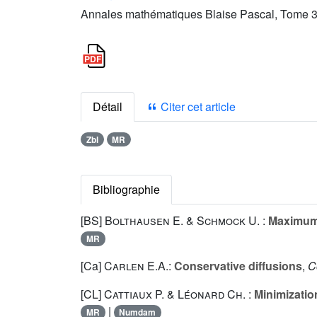
Annales mathématiques Blaise Pascal, Tome 3 
Détail
Citer cet article
Zbl
MR
Bibliographie
[BS]
Bolthausen E.
&
Schmock U.
:
Maximum 
MR
[Ca]
Carlen E.A.
:
Conservative diffusions
,
C
[CL]
Cattiaux P.
&
Léonard Ch.
:
Minimizatio
|
MR
Numdam