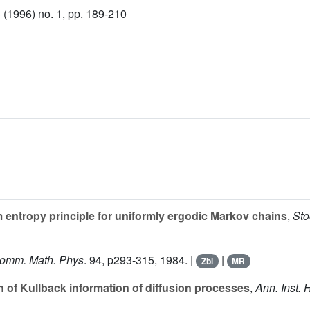
(1996) no. 1, pp. 189-210
entropy principle for uniformly ergodic Markov chains
,
Sto
omm. Math. Phys
.
94
, p293-315, 1984. |
|
Zbl
MR
n of Kullback information of diffusion processes
,
Ann. Inst. 