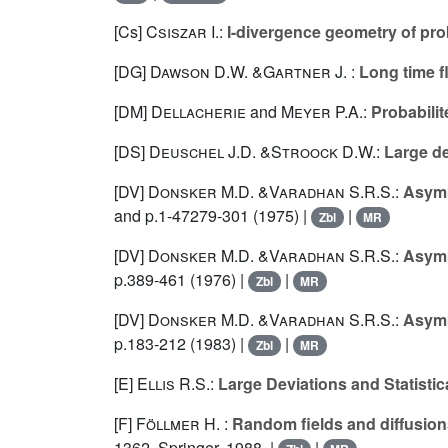
[Cs]
Csiszar I.
:
I-divergence geometry of pro
[DG]
Dawson D.W.
&
Gartner J.
:
Long time f
[DM]
Dellacherie
and
Meyer P.A.
:
Probabilit
[DS]
Deuschel J.D.
&
Stroock D.W.
:
Large de
[DV]
Donsker M.D.
&
Varadhan S.R.S.
:
Asymp
and p.1-47279-301 (1975) |
|
Zbl
MR
[DV]
Donsker M.D.
&
Varadhan S.R.S.
:
Asymp
p.389-461 (1976) |
|
Zbl
MR
[DV]
Donsker M.D.
&
Varadhan S.R.S.
:
Asymp
p.183-212 (1983) |
|
Zbl
MR
[E]
Ellis R.S.
:
Large Deviations and Statisti
[F]
Föllmer H.
:
Random fields and diffusions
1362, Springer, 1988. |
|