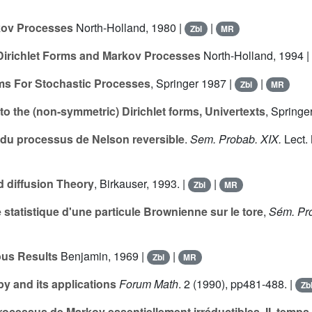
kov Processes
North-Holland, 1980 |
|
Zbl
MR
Dirichlet Forms and Markov Processes
North-Holland, 1994 |
ms For Stochastic Processes
, Springer 1987 |
|
Zbl
MR
to the (non-symmetric) Dirichlet forms, Univertexts
, Springe
 du processus de Nelson reversible
.
Sem. Probab. XIX.
Lect.
 diffusion Theory
, Birkauser, 1993. |
|
Zbl
MR
statistique d'une particule Brownienne sur le tore
,
Sém. Pr
ous Results
Benjamin, 1969 |
|
Zbl
MR
y and its applications
Forum Math
.
2
(1990), pp481-488. |
Zb
ocessus de Markov essentiellement irréductibles, II. temps