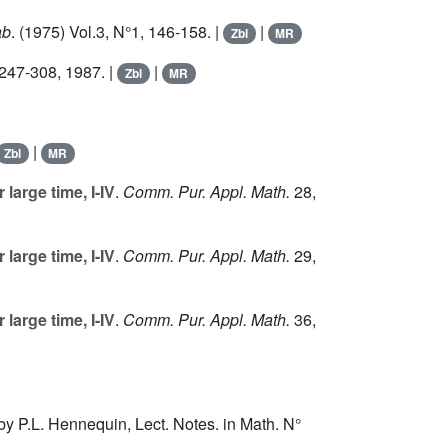
ab
. (1975) Vol.
3
, N°1, 146-158. |
|
Zbl
MR
p247-308, 1987. |
|
Zbl
MR
|
Zbl
MR
large time, I-IV
.
Comm. Pur. Appl. Math.
28
,
large time, I-IV
.
Comm. Pur. Appl. Math.
29
,
large time, I-IV
.
Comm. Pur. Appl. Math.
36
,
 by P.L. Hennequin, Lect. Notes. in Math. N°