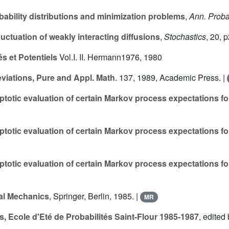
bability distributions and minimization problems
,
Ann. Prob
luctuation of weakly interacting diffusions
,
Stochastics
,
20
, 
és et Potentiels
Vol.
I
.
II
. Hermann1976, 1980
viations, Pure and Appl. Math
.
137
, 1989, Academic Press. |
totic evaluation of certain Markov process expectations for 
totic evaluation of certain Markov process expectations for 
totic evaluation of certain Markov process expectations for 
cal Mechanics
, Springer, Berlin, 1985. |
MR
, Ecole d'Eté de Probabilités Saint-Flour 1985-1987
, edited