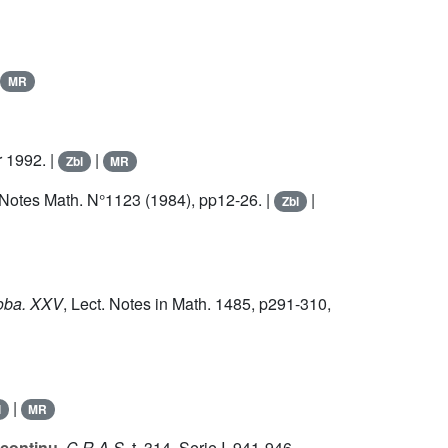
MR
r 1992. |
|
Zbl
MR
 Notes Math. N°1123 (1984), pp12-26. |
|
Zbl
oba. XXV
, Lect. Notes in Math.
1485
, p291-310,
|
l
MR
 continu
.
C.R.A.S
. t.
314
, Serie I, 941-946