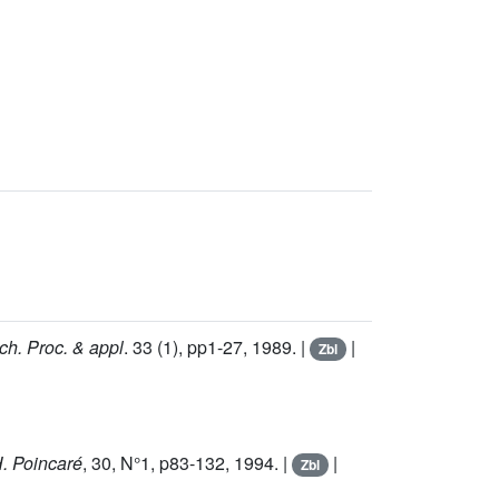
ch. Proc. & appl
.
33
(1), pp1-27, 1989. |
|
Zbl
H. Poincaré
,
30
, N°1, p83-132, 1994. |
|
Zbl