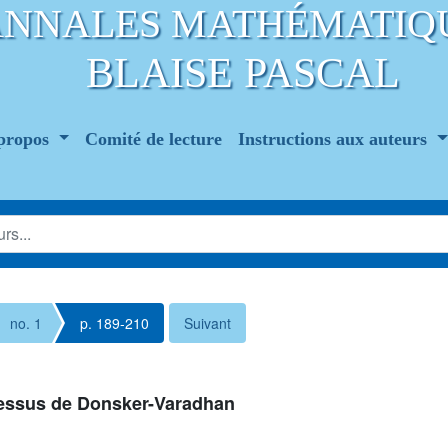
ANNALES MATHÉMATIQ
BLAISE PASCAL
propos
Comité de lecture
Instructions aux auteurs
no. 1
p. 189-210
Suivant
essus de Donsker-Varadhan