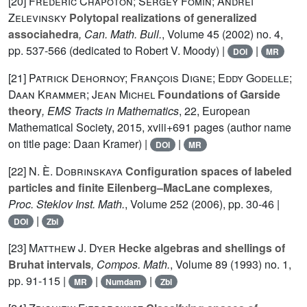
[20]
Frédéric Chapoton; Sergey Fomin; Andrei
Zelevinsky
Polytopal realizations of generalized
associahedra
, Can. Math. Bull.
, Volume 45
(2002) no. 4,
pp. 537-566 (dedicated to Robert V. Moody) |
|
DOI
MR
[21]
Patrick Dehornoy; François Digne; Eddy Godelle;
Daan Krammer; Jean Michel
Foundations of Garside
theory
, EMS Tracts in Mathematics
, 22
, European
Mathematical Society, 2015, xviii+691 pages (author name
on title page: Daan Kramer) |
|
DOI
MR
[22]
N. È. Dobrinskaya
Configuration spaces of labeled
particles and finite Eilenberg–MacLane complexes
,
Proc. Steklov Inst. Math.
, Volume 252
(2006), pp. 30-46 |
|
DOI
Zbl
[23]
Matthew J. Dyer
Hecke algebras and shellings of
Bruhat intervals
, Compos. Math.
, Volume 89
(1993) no. 1,
pp. 91-115 |
|
|
MR
Numdam
Zbl