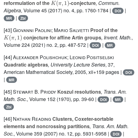
reformulation of the
-conjecture
, Commun.
Algebra
, Volume 45
(2017) no. 4, pp. 1760-1784 |
|
DOI
|
MR
Zbl
[43]
Giovanni Paolini; Mario Salvetti
Proof of the
K
(
π
,
1
)
conjecture for affine Artin groups
, Invent. Math.
,
Volume 224
(2021) no. 2, pp. 487-572 |
|
DOI
MR
[44]
Alexander Polishchuk; Leonid Positselski
Quadratic algebras
, University Lecture Series
, 37
,
American Mathematical Society, 2005, xii+159 pages |
DOI
|
MR
[45]
Stewart B. Priddy
Koszul resolutions
, Trans. Am.
Math. Soc.
, Volume 152
(1970), pp. 39-60 |
|
|
DOI
MR
Zbl
[46]
Nathan Reading
Clusters, Coxeter-sortable
elements and noncrossing partitions
, Trans. Am. Math.
Soc.
, Volume 359
(2007) no. 12, pp. 5931-5958 |
|
DOI