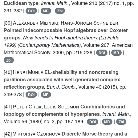
Euclidean type
, Invent. Math.
, Volume 210
(2017) no. 1, pp.
231-282 |
|
|
DOI
MR
Zbl
[39]
Alexander Milinski; Hans-Jürgen Schneider
Pointed indecomposable Hopf algebras over Coxeter
groups
, New trends in Hopf algebra theory (La Falda,
1999)
(Contemporary Mathematics)
, Volume 267
, American
Mathematical Society, 2000, pp. 215-236 |
|
|
DOI
MR
Zbl
[40]
Henri Mühle
EL-shellability and noncrossing
partitions associated with well-generated complex
reflection groups
, Eur. J. Comb.
, Volume 43
(2015), pp.
249-278 |
|
DOI
MR
[41]
Peter Orlik; Louis Solomon
Combinatorics and
topology of complements of hyperplanes
, Invent. Math.
,
Volume 56
(1980) no. 2, pp. 167-189 |
|
|
DOI
MR
Zbl
[42]
Viktoriya Ozornova
Discrete Morse theory and a
K
(
π
,
1
)