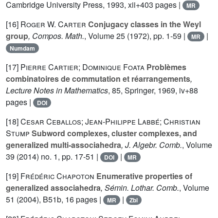
Cambridge University Press, 1993, xii+403 pages |
MR
[16]
Roger W. Carter
Conjugacy classes in the Weyl
group
, Compos. Math.
, Volume 25
(1972), pp. 1-59 |
|
MR
Numdam
[17]
Pierre Cartier; Dominique Foata
Problèmes
combinatoires de commutation et réarrangements
,
Lecture Notes in Mathematics
, 85
, Springer, 1969, iv+88
pages |
DOI
[18]
Cesar Ceballos; Jean-Philippe Labbé; Christian
Stump
Subword complexes, cluster complexes, and
generalized multi-associahedra
, J. Algebr. Comb.
, Volume
39
(2014) no. 1, pp. 17-51 |
|
DOI
MR
[19]
Frédéric Chapoton
Enumerative properties of
generalized associahedra
, Sémin. Lothar. Comb.
, Volume
51
(2004), B51b, 16 pages |
|
MR
Zbl