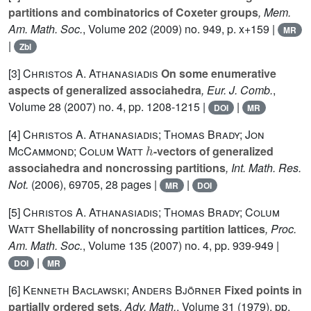
partitions and combinatorics of Coxeter groups
, Mem.
Am. Math. Soc.
, Volume 202
(2009) no. 949, p. x+159 |
MR
|
Zbl
[3]
Christos A. Athanasiadis
On some enumerative
aspects of generalized associahedra
, Eur. J. Comb.
,
Volume 28
(2007) no. 4, pp. 1208-1215 |
|
DOI
MR
[4]
Christos A. Athanasiadis; Thomas Brady; Jon
h
McCammond; Colum Watt
-vectors of generalized
associahedra and noncrossing partitions
, Int. Math. Res.
Not.
(2006), 69705, 28 pages |
|
MR
DOI
[5]
Christos A. Athanasiadis; Thomas Brady; Colum
Watt
Shellability of noncrossing partition lattices
, Proc.
Am. Math. Soc.
, Volume 135
(2007) no. 4, pp. 939-949 |
|
DOI
MR
[6]
Kenneth Baclawski; Anders Björner
Fixed points in
partially ordered sets
, Adv. Math.
, Volume 31
(1979), pp.