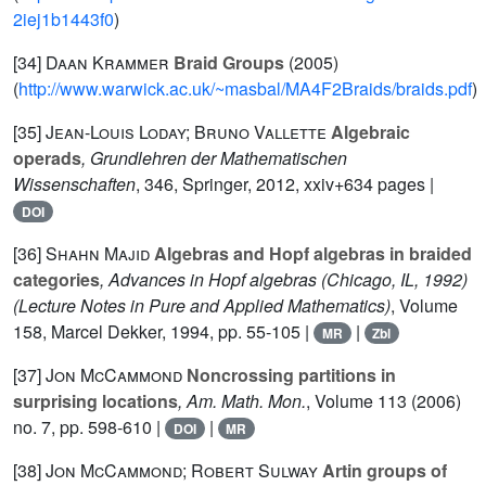
2iej1b1443f0
)
[34]
Daan Krammer
Braid Groups
(2005)
(
http://www.warwick.ac.uk/~masbal/MA4F2Braids/braids.pdf
)
[35]
Jean-Louis Loday; Bruno Vallette
Algebraic
operads
, Grundlehren der Mathematischen
Wissenschaften
, 346
, Springer, 2012, xxiv+634 pages |
DOI
[36]
Shahn Majid
Algebras and Hopf algebras in braided
categories
, Advances in Hopf algebras (Chicago, IL, 1992)
(Lecture Notes in Pure and Applied Mathematics)
, Volume
158
, Marcel Dekker, 1994, pp. 55-105 |
|
MR
Zbl
[37]
Jon McCammond
Noncrossing partitions in
surprising locations
, Am. Math. Mon.
, Volume 113
(2006)
no. 7, pp. 598-610 |
|
DOI
MR
[38]
Jon McCammond; Robert Sulway
Artin groups of