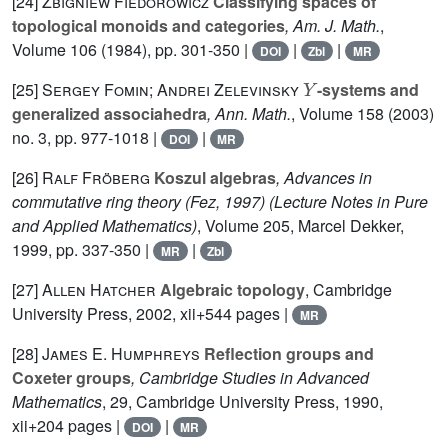
[24]
Zbigniew Fiedorowicz
Classifying spaces of
topological monoids and categories
, Am. J. Math.
,
Volume 106
(1984), pp. 301-350 |
|
|
DOI
Zbl
MR
Y
[25]
Sergey Fomin; Andrei Zelevinsky
-systems and
generalized associahedra
, Ann. Math.
, Volume 158
(2003)
no. 3, pp. 977-1018 |
|
DOI
MR
[26]
Ralf Fröberg
Koszul algebras
, Advances in
commutative ring theory (Fez, 1997)
(Lecture Notes in Pure
and Applied Mathematics)
, Volume 205
, Marcel Dekker,
1999, pp. 337-350 |
|
MR
Zbl
[27]
Allen Hatcher
Algebraic topology
, Cambridge
University Press, 2002, xii+544 pages |
MR
[28]
James E. Humphreys
Reflection groups and
Coxeter groups
, Cambridge Studies in Advanced
Mathematics
, 29
, Cambridge University Press, 1990,
xii+204 pages |
|
DOI
MR