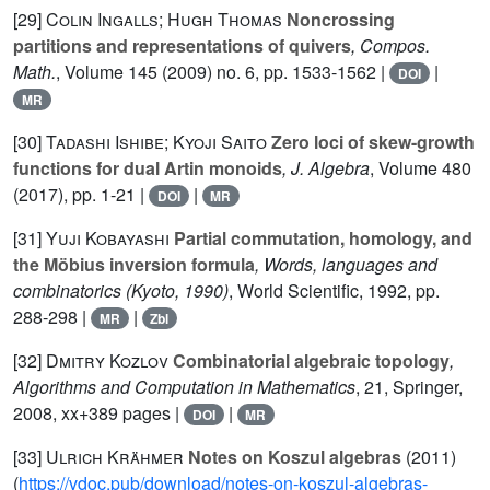
[29]
Colin Ingalls; Hugh Thomas
Noncrossing
partitions and representations of quivers
, Compos.
Math.
, Volume 145
(2009) no. 6, pp. 1533-1562 |
|
DOI
MR
[30]
Tadashi Ishibe; Kyoji Saito
Zero loci of skew-growth
functions for dual Artin monoids
, J. Algebra
, Volume 480
(2017), pp. 1-21 |
|
DOI
MR
[31]
Yuji Kobayashi
Partial commutation, homology, and
the Möbius inversion formula
, Words, languages and
combinatorics (Kyoto, 1990)
, World Scientific, 1992, pp.
288-298 |
|
MR
Zbl
[32]
Dmitry Kozlov
Combinatorial algebraic topology
,
Algorithms and Computation in Mathematics
, 21
, Springer,
2008, xx+389 pages |
|
DOI
MR
[33]
Ulrich Krähmer
Notes on Koszul algebras
(2011)
(
https://vdoc.pub/download/notes-on-koszul-algebras-