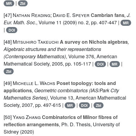
|
MR
Zbl
[47]
Nathan Reading; David E. Speyer
Cambrian fans
, J.
Eur. Math. Soc.
, Volume 11
(2009) no. 2, pp. 407-447 |
MR
|
DOI
[48]
Mitsuhiro Takeuchi
A survey on Nichols algebras
,
Algebraic structures and their representations
(Contemporary Mathematics)
, Volume 376
, American
Mathematical Society, 2005, pp. 105-117 |
|
|
DOI
MR
Zbl
[49]
Michelle L. Wachs
Poset topology: tools and
applications
, Geometric combinatorics
(IAS/Park City
Mathematics Series)
, Volume 13
, American Mathematical
Society, 2007, pp. 497-615 |
|
|
MR
DOI
Zbl
[50]
Yang Zhang
Combinatorics of Milnor fibres of
reflection arrangements
, Ph. D. Thesis, University of
Sidney (2020)