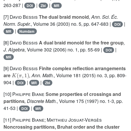
263-287 |
|
|
DOI
Zbl
MR
[7]
David Bessis
The dual braid monoid
, Ann. Sci. Éc.
Norm. Supér.
, Volume 36
(2003) no. 5, pp. 647-683 |
|
DOI
|
MR
Numdam
[8]
David Bessis
A dual braid monoid for the free group
,
J. Algebra
, Volume 302
(2006) no. 1, pp. 55-69 |
|
DOI
MR
[9]
David Bessis
Finite complex reflection arrangements
K
(
π
,
1
)
are
, Ann. Math.
, Volume 181
(2015) no. 3, pp. 809-
904 |
|
|
DOI
MR
Zbl
[10]
Philippe Biane
Some properties of crossings and
partitions
, Discrete Math.
, Volume 175
(1997) no. 1-3, pp.
41-53 |
|
DOI
MR
[11]
Philippe Biane; Matthieu Josuat-Vergès
Noncrossing partitions, Bruhat order and the cluster