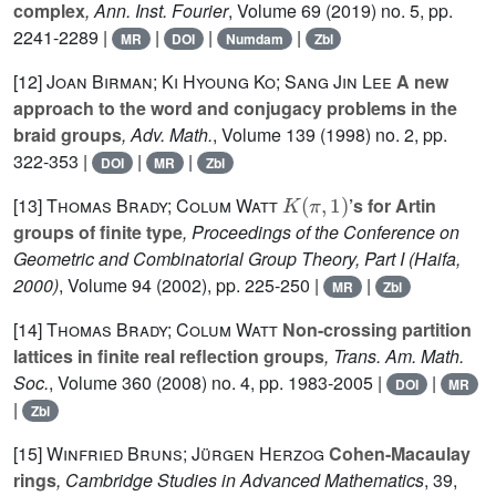
complex
, Ann. Inst. Fourier
, Volume 69
(2019) no. 5, pp.
2241-2289 |
|
|
|
MR
DOI
Numdam
Zbl
[12]
Joan Birman; Ki Hyoung Ko; Sang Jin Lee
A new
approach to the word and conjugacy problems in the
braid groups
, Adv. Math.
, Volume 139
(1998) no. 2, pp.
322-353 |
|
|
DOI
MR
Zbl
K
(
π
,
1
)
[13]
Thomas Brady; Colum Watt
’s for Artin
groups of finite type
, Proceedings of the Conference on
Geometric and Combinatorial Group Theory, Part I (Haifa,
2000)
, Volume 94
(2002), pp. 225-250 |
|
MR
Zbl
[14]
Thomas Brady; Colum Watt
Non-crossing partition
lattices in finite real reflection groups
, Trans. Am. Math.
Soc.
, Volume 360
(2008) no. 4, pp. 1983-2005 |
|
DOI
MR
|
Zbl
[15]
Winfried Bruns; Jürgen Herzog
Cohen-Macaulay
rings
, Cambridge Studies in Advanced Mathematics
, 39
,