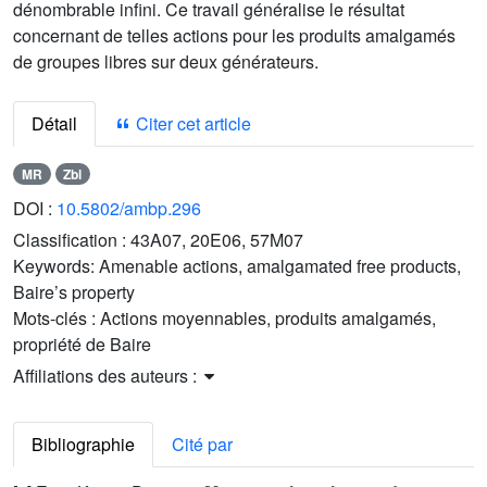
dénombrable infini. Ce travail généralise le résultat
concernant de telles actions pour les produits amalgamés
de groupes libres sur deux générateurs.
Détail
Citer cet article
MR
Zbl
DOI :
10.5802/ambp.296
Classification :
43A07, 20E06, 57M07
Keywords:
Amenable actions, amalgamated free products,
Baire’s property
Mots-clés :
Actions moyennables, produits amalgamés,
propriété de Baire
Affiliations des auteurs :
Bibliographie
Cité par