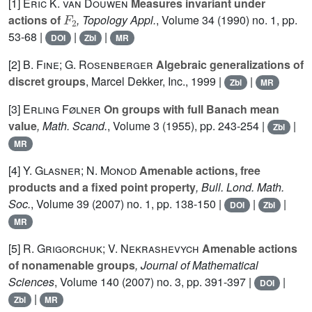
[1]
Eric K. van Douwen
Measures invariant under
F
2
actions of
, Topology Appl.
, Volume 34
(1990) no. 1, pp.
53-68 |
|
|
DOI
Zbl
MR
[2]
B. Fine; G. Rosenberger
Algebraic generalizations of
discret groups
, Marcel Dekker, Inc., 1999 |
|
Zbl
MR
[3]
Erling Følner
On groups with full Banach mean
value
, Math. Scand.
, Volume 3
(1955), pp. 243-254 |
|
Zbl
MR
[4]
Y. Glasner; N. Monod
Amenable actions, free
products and a fixed point property
, Bull. Lond. Math.
Soc.
, Volume 39
(2007) no. 1, pp. 138-150 |
|
|
DOI
Zbl
MR
[5]
R. Grigorchuk; V. Nekrashevych
Amenable actions
of nonamenable groups
, Journal of Mathematical
Sciences
, Volume 140
(2007) no. 3, pp. 391-397 |
|
DOI
|
Zbl
MR