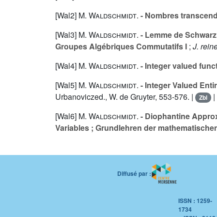
[Wal2]
M. Waldschmidt
.
- Nombres transcend
[Wal3]
M. Waldschmidt
.
- Lemme de Schwarz p
Groupes Algébriques Commutatifs I
;
J. rei
[Wal4]
M. Waldschmidt
.
- Integer valued fun
[Wal5]
M. Waldschmidt
.
- Integer Valued Ent
Urbanoviczed., W. de Gruyter, 553-576. |
|
Zbl
[Wal6]
M. Waldschmidt
.
- Diophantine Approx
Variables ; Grundlehren der mathematische
Diffusé par :
ISSN : 1259-
1734