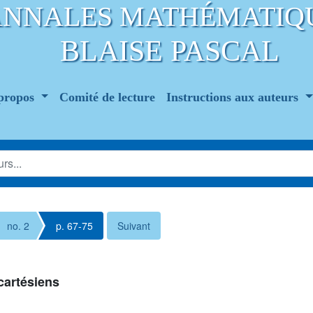
ANNALES MATHÉMATIQ
BLAISE PASCAL
propos
Comité de lecture
Instructions aux auteurs
no. 2
p. 67-75
Suivant
cartésiens