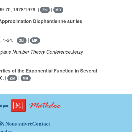
9-70, 1978/1979. |
|
Zbl
MR
 Approximation Diophantienne sur les
, 1-24. |
|
Zbl
MR
kopane Number Theory Conference
,Jerzy
ies of the Exponential Function in Several
0. |
|
Zbl
MR
 par :
Nous suivre
Contact
gales