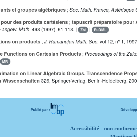
ants et groupes algébriques
;
Soc. Math. France, Astérisque
6
our des produits cartésiens ; tapuscrit préparatoire pour
ne angew. Math
.
493
(1997), 61-113. |
|
Zbl
EuDML
ctions on products
;
J. Ramanujan Math. Soc
. vol
12
, n° 1, 1997
ire Functions on Cartesian Products
;
Proceedings of the Za
MR
imation on Linear Algebraic Groups. Transcendence Propert
n Wissenschaften
326
, Springer-Verlag, Berlin-Heidelberg, 200
Publié par :
Développé
Accessibilité - non conforme
Mentions lé