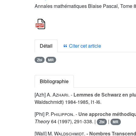
Annales mathématiques Blaise Pascal, Tome 8 
Détail
Citer cet article
Zbl
MR
Bibliographie
[Azh]
A. Azhari
. -
Lemmes de Schwarz en plus
Waldschmidt) 1984-1985, I1-I6.
[Phi]
P. Philippon
. -
Une approche méthodique
Theory
64
(1997), 291-338. |
|
Zbl
MR
[Wall]
M. Waldschmidt
.
- Nombres Transcenda