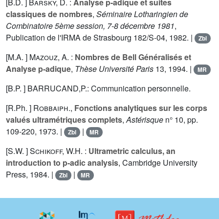
[B.D. ]
Barsky, D.
:
Analyse p-adique et suites
classiques de nombres
,
Séminaire Lotharingien de
Combinatoire 5ème session, 7-8 décembre 1981
,
Publication de l'IRMA de Strasbourg 182/S-04, 1982. |
Zbl
[M.A. ]
Mazouz, A.
:
Nombres de Bell Généralisés et
Analyse p-adique
,
Thèse Université Paris
13
, 1994. |
MR
[B.P. ] BARRUCAND,P.: Communication personnelle.
[R.Ph. ]
Robbaiph.
,
Fonctions analytiques sur les corps
valués ultramétriques complets
,
Astérisque
n° 10, pp.
109-220, 1973. |
|
Zbl
MR
[S.W. ]
Schikoff, W.H.
:
Ultrametric calculus, an
introduction to p-adic analysis
, Cambridge University
Press, 1984. |
|
Zbl
MR