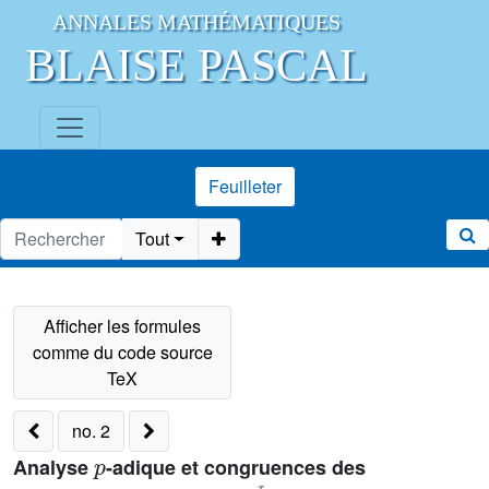
ANNALES MATHÉMATIQUES
BLAISE PASCAL
Feuilleter
Tout
no. 2
p
Analyse
-adique et congruences des
e
x
e
x