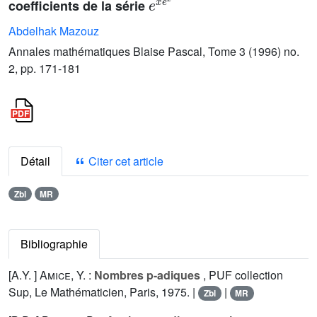
coefficients de la série
Abdelhak Mazouz
Annales mathématiques Blaise Pascal, Tome 3 (1996) no.
2, pp. 171-181
Détail
Citer cet article
Zbl
MR
Bibliographie
[A.Y. ]
Amice, Y.
:
Nombres p-adiques
, PUF collection
Sup, Le Mathématicien, Paris, 1975. |
|
Zbl
MR