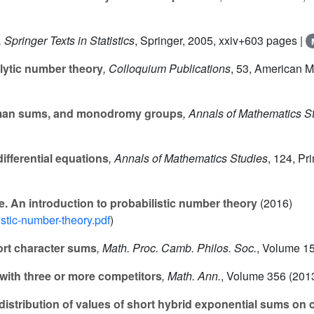
, Springer Texts in Statistics
, Springer, 2005, xxiv+603 pages |
ytic number theory
, Colloquium Publications
, 53
, American M
man sums, and monodromy groups
, Annals of Mathematics S
fferential equations
, Annals of Mathematics Studies
, 124
, Pr
. An introduction to probabilistic number theory
(2016)
istic-number-theory.pdf
)
ort character sums
, Math. Proc. Camb. Philos. Soc.
, Volume 1
ith three or more competitors
, Math. Ann.
, Volume 356
(2013
istribution of values of short hybrid exponential sums on cu