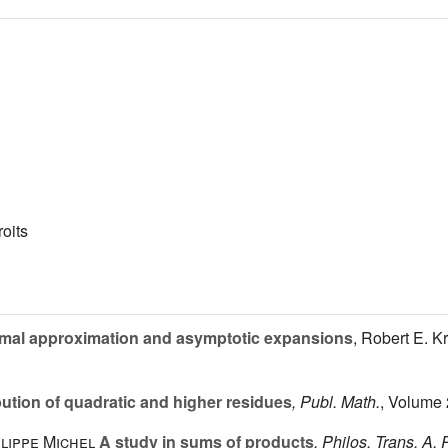
roits
al approximation and asymptotic expansions
, Robert E. K
bution of quadratic and higher residues
, Publ. Math.
, Volume 
lippe Michel
A study in sums of products
, Philos. Trans. A,