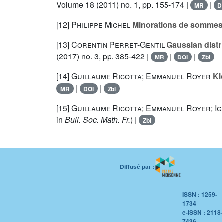
Volume 18
(2011) no. 1, pp. 155-174 |
|
MR
D
[12]
Philippe Michel
Minorations de sommes 
[13]
Corentin Perret-Gentil
Gaussian distri
(2017) no. 3, pp. 385-422 |
|
|
MR
DOI
Zbl
[14]
Guillaume Ricotta; Emmanuel Royer
Kl
|
|
MR
DOI
Zbl
[15]
Guillaume Ricotta; Emmanuel Royer; Ig
in
Bull. Soc. Math. Fr.
) |
Zbl
Diffusé par :
ISSN : 1259-
1734
e-ISSN : 2118
7436