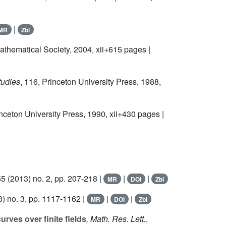
|
MR
Zbl
athematical Society, 2004, xii+615 pages |
tudies
, 116
, Princeton University Press, 1988,
inceton University Press, 1990, xii+430 pages |
55
(2013) no. 2, pp. 207-218 |
|
|
MR
DOI
Zbl
) no. 3, pp. 1117-1162 |
|
|
MR
DOI
Zbl
rves over finite fields
, Math. Res. Lett.
,