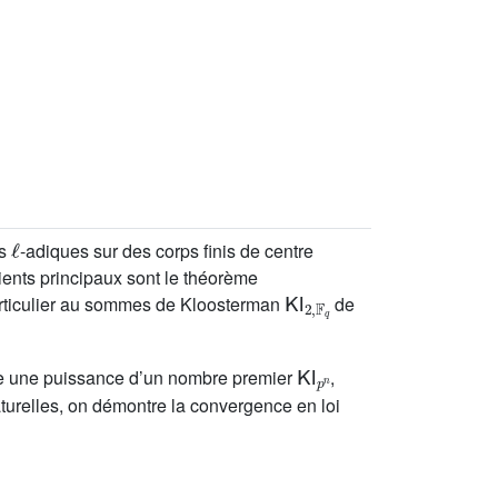
ℓ
es
-adiques sur des corps finis de centre
ients principaux sont le théorème
Kl
2
,
𝔽
q
 particulier au sommes de Kloosterman
de
Kl
p
n
le une puissance d’un nombre premier
,
aturelles, on démontre la convergence en loi