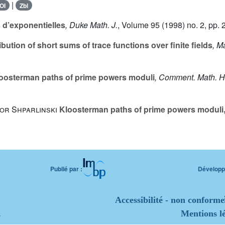
|
OI
Zbl
d’exponentielles
, Duke Math. J.
, Volume 95
(1998) no. 2, pp. 
bution of short sums of trace functions over finite fields
, M
oosterman paths of prime powers moduli
, Comment. Math. H
or Shparlinski
Kloosterman paths of prime powers moduli, 
Publié par :
Développé
Accessibilité - non conforme
Mentions lé
-