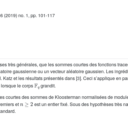
 (2019) no. 1, pp. 101-117
èses très générales, que les sommes courtes des fonctions trac
éatoire gaussienne ou un vecteur aléatoire gaussien. Les ingréd
 N. Katz et les résultats présentés dans [3]. Ceci s’applique en
𝔽
q
] lorsque le corps
grandit.
ommes courtes des sommes de Kloosterman normalisées de modu
n
≥
2
remiers et
est un entier fixé. Sous des hypothèses très n
tandard.