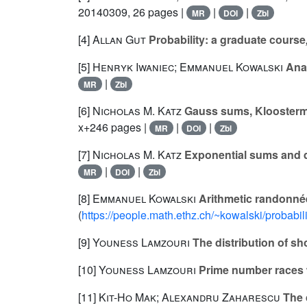
20140309, 26 pages |
|
|
MR
DOI
Zbl
[4]
Allan Gut
Probability: a graduate course
[5]
Henryk Iwaniec; Emmanuel Kowalski
Anal
|
MR
Zbl
[6]
Nicholas M. Katz
Gauss sums, Klooster
x+246 pages |
|
|
MR
DOI
Zbl
[7]
Nicholas M. Katz
Exponential sums and di
|
|
MR
DOI
Zbl
[8]
Emmanuel Kowalski
Arithmetic randonnée
(
https://people.math.ethz.ch/~kowalski/probabil
[9]
Youness Lamzouri
The distribution of sh
[10]
Youness Lamzouri
Prime number races w
[11]
Kit-Ho Mak; Alexandru Zaharescu
The d