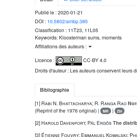
Publié le :
2020-01-21
DOI :
10.5802/ambp.385
Classification :
11T23, 11L05
Keywords:
Kloosterman sums, moments
Affiliations des auteurs :
Licence :
CC-BY 4.0
Droits d'auteur : Les auteurs conservent leurs d
Bibliographie
[1]
Rabi N. Bhattacharya; R. Ranga Rao
Norm
(Reprint of the 1976 original) |
|
MR
Zbl
[2]
Harold Davenport; Pál Erdös
The distri
[3]
Étienne Fouvry; Emmanuel Kowalski; Phi