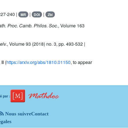
227-240 |
|
|
MR
DOI
Zbl
ath. Proc. Camb. Philos. Soc.
, Volume 163
elv.
, Volume 93
(2018) no. 3, pp. 493-532 |
II
(
https://arxiv.org/abs/1810.01150
, to appear
 par :
Nous suivre
Contact
gales