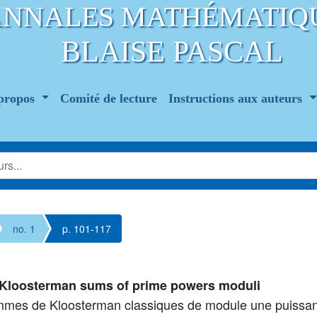
ANNALES MATHÉMATIQ
BLAISE PASCAL
propos
Comité de lecture
Instructions aux auteurs
no. 1
p. 101-117
al Kloosterman sums of prime powers moduli
ommes de Kloosterman classiques de module une puissa