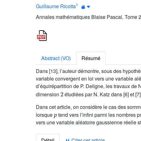
1
Guillaume Ricotta
Annales mathématiques Blaise Pascal, Tome 26
Abstract (VO)
Résumé
Dans [13], l’auteur démontre, sous des hypoth
variable convergent en loi vers une variable al
d’équirépartition de P. Deligne, les travaux de
2
dimension
étudiées par N. Katz dans [6] et [7
Dans cet article, on considère le cas des s
p
lorsque
tend vers l’infini parmi les nombres p
vers une variable aléatoire gaussienne réelle s
Détail
Citer cet article