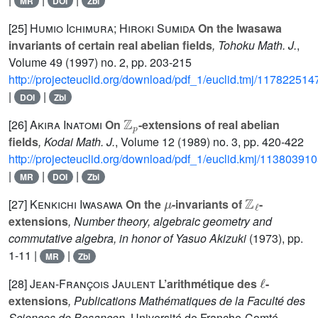
MR
DOI
Zbl
[25]
Humio Ichimura; Hiroki Sumida
On the Iwasawa
invariants of certain real abelian fields
, Tohoku Math. J.
,
Volume 49
(1997) no. 2, pp. 203-215
http://projecteuclid.org/download/pdf_1/euclid.tmj/117822514
|
|
DOI
Zbl
ℤ
p
[26]
Akira Inatomi
On
-extensions of real abelian
fields
, Kodai Math. J.
, Volume 12
(1989) no. 3, pp. 420-422
http://projecteuclid.org/download/pdf_1/euclid.kmj/11380391
|
|
|
MR
DOI
Zbl
μ
ℤ
ℓ
[27]
Kenkichi Iwasawa
On the
-invariants of
-
extensions
, Number theory, algebraic geometry and
commutative algebra, in honor of Yasuo Akizuki
(1973), pp.
1-11 |
|
MR
Zbl
ℓ
[28]
Jean-François Jaulent
L’arithmétique des
-
extensions
, Publications Mathématiques de la Faculté des
Sciences de Besançon
, Université de Franche-Comté,