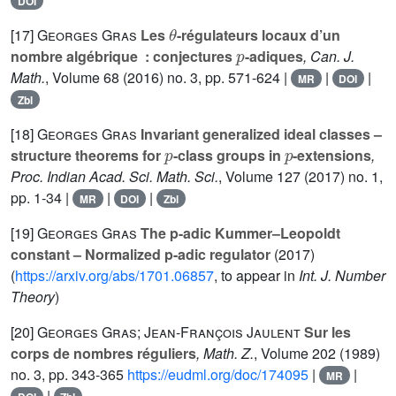
DOI
θ
[17]
Georges Gras
Les
-régulateurs locaux d’un
p
nombre algébrique : conjectures
-adiques
, Can. J.
Math.
, Volume 68
(2016) no. 3, pp. 571-624 |
|
|
MR
DOI
Zbl
[18]
Georges Gras
Invariant generalized ideal classes –
p
p
structure theorems for
-class groups in
-extensions
,
Proc. Indian Acad. Sci. Math. Sci.
, Volume 127
(2017) no. 1,
pp. 1-34 |
|
|
MR
DOI
Zbl
[19]
Georges Gras
The p-adic Kummer–Leopoldt
constant – Normalized p-adic regulator
(2017)
(
https://arxiv.org/abs/1701.06857
, to appear in
Int. J. Number
Theory
)
[20]
Georges Gras; Jean-François Jaulent
Sur les
corps de nombres réguliers
, Math. Z.
, Volume 202
(1989)
no. 3, pp. 343-365
https://eudml.org/doc/174095
|
|
MR
|