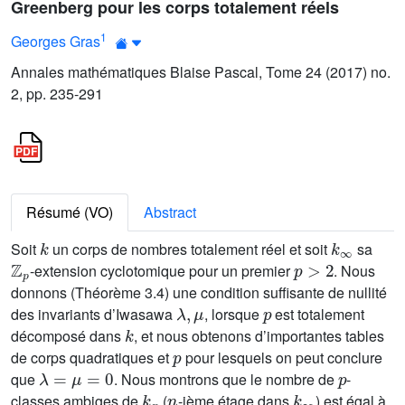
Greenberg pour les corps totalement réels
1
Georges Gras
Annales mathématiques Blaise Pascal, Tome 24 (2017) no.
2, pp. 235-291
Résumé (VO)
Abstract
k
k
∞
Soit
un corps de nombres totalement réel et soit
sa
ℤ
p
p
>
2
-extension cyclotomique pour un premier
. Nous
donnons (Théorème 3.4) une condition suffisante de nullité
λ
,
μ
p
des invariants d’Iwasawa
, lorsque
est totalement
k
décomposé dans
, et nous obtenons d’importantes tables
p
de corps quadratiques et
pour lesquels on peut conclure
λ
=
μ
=
0
p
que
. Nous montrons que le nombre de
-
k
n
n
k
∞
classes ambiges de
(
-ième étage dans
) est égal à