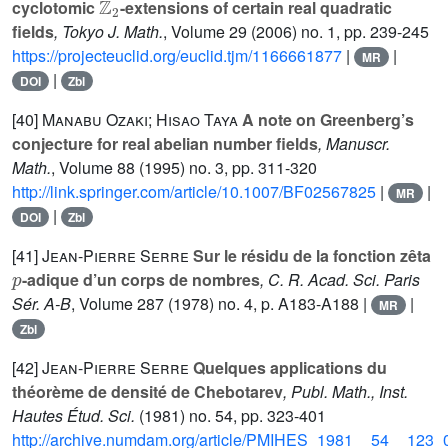
cyclotomic
-extensions of certain real quadratic
fields
, Tokyo J. Math.
, Volume 29
(2006) no. 1, pp. 239-245
https://projecteuclid.org/euclid.tjm/1166661877
|
|
MR
|
DOI
Zbl
[40]
Manabu Ozaki; Hisao Taya
A note on Greenberg’s
conjecture for real abelian number fields
, Manuscr.
Math.
, Volume 88
(1995) no. 3, pp. 311-320
http://link.springer.com/article/10.1007/BF02567825
|
|
MR
|
DOI
Zbl
[41]
Jean-Pierre Serre
Sur le résidu de la fonction zêta
p
-adique d’un corps de nombres
, C. R. Acad. Sci. Paris
Sér. A-B
, Volume 287
(1978) no. 4, p. A183-A188 |
|
MR
Zbl
[42]
Jean-Pierre Serre
Quelques applications du
théorème de densité de Chebotarev
, Publ. Math., Inst.
Hautes Étud. Sci.
(1981) no. 54, pp. 323-401
http://archive.numdam.org/article/PMIHES_1981__54__123_0