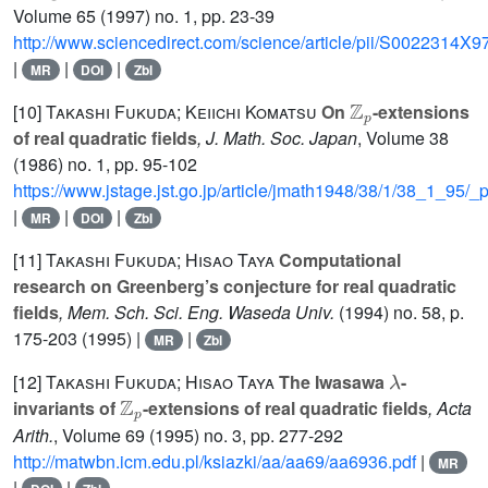
Volume 65
(1997) no. 1, pp. 23-39
http://www.sciencedirect.com/science/article/pii/S0022314X
|
|
|
MR
DOI
Zbl
ℤ
p
[10]
Takashi Fukuda; Keiichi Komatsu
On
-extensions
of real quadratic fields
, J. Math. Soc. Japan
, Volume 38
(1986) no. 1, pp. 95-102
https://www.jstage.jst.go.jp/article/jmath1948/38/1/38_1_95/_p
|
|
|
MR
DOI
Zbl
[11]
Takashi Fukuda; Hisao Taya
Computational
research on Greenberg’s conjecture for real quadratic
fields
, Mem. Sch. Sci. Eng. Waseda Univ.
(1994) no. 58, p.
175-203 (1995) |
|
MR
Zbl
λ
[12]
Takashi Fukuda; Hisao Taya
The Iwasawa
-
ℤ
p
invariants of
-extensions of real quadratic fields
, Acta
Arith.
, Volume 69
(1995) no. 3, pp. 277-292
http://matwbn.icm.edu.pl/ksiazki/aa/aa69/aa6936.pdf
|
MR
|
|