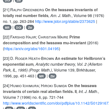
DOI
Zbl
[21]
Ralph Greenberg
On the Iwasawa invariants of
totally real number fields
, Am. J. Math.
, Volume 98
(1976)
no. 1, pp. 263-284
http://www.jstor.org/stable/2373625
|
|
|
MR
DOI
Zbl
[22]
Farshid Hajir; Christian Maire
Prime
decomposition and the Iwasawa mu-invariant
(2016)
(
https://arxiv.org/abs/1601.04195
)
[23]
D. Roger Heath-Brown
An estimate for Heilbronn’s
exponential sum
, Analytic number theory, Vol. 2 (Allerton
Park, IL, 1995)
(Progr. Math.)
, Volume 139
, Birkhäuser,
1996, pp. 451-463 |
|
MR
Zbl
[24]
Humio Ichimura; Hiroki Sumida
On the Iwasawa
invariants of certain real abelian fields. II
, Int. J. Math.
,
Volume 7
(1996) no. 6, pp. 721-744
http://www.worldscientific.com/doi/pdfplus/10.1142/S01291
|
|
|