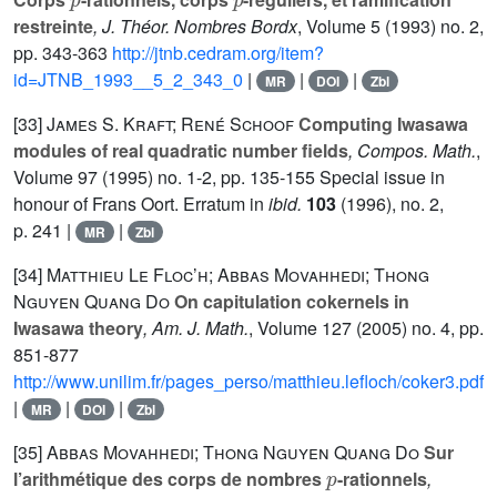
restreinte
, J. Théor. Nombres Bordx
, Volume 5
(1993) no. 2,
pp. 343-363
http://jtnb.cedram.org/item?
id=JTNB_1993__5_2_343_0
|
|
|
MR
DOI
Zbl
[33]
James S. Kraft; René Schoof
Computing Iwasawa
modules of real quadratic number fields
, Compos. Math.
,
Volume 97
(1995) no. 1-2, pp. 135-155 Special issue in
honour of Frans Oort. Erratum in
ibid.
103
(1996), no. 2,
p. 241 |
|
MR
Zbl
[34]
Matthieu Le Floc’h; Abbas Movahhedi; Thong
Nguyen Quang Do
On capitulation cokernels in
Iwasawa theory
, Am. J. Math.
, Volume 127
(2005) no. 4, pp.
851-877
http://www.unilim.fr/pages_perso/matthieu.lefloch/coker3.pdf
|
|
|
MR
DOI
Zbl
[35]
Abbas Movahhedi; Thong Nguyen Quang Do
Sur
p
l’arithmétique des corps de nombres
-rationnels
,