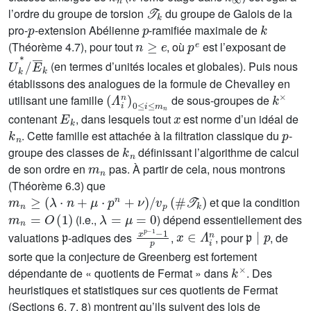
𝒯
k
l’ordre du groupe de torsion
du groupe de Galois de la
p
p
k
pro-
-extension Abélienne
-ramifiée maximale de
n
≥
e
p
e
(Théorème 4.7), pour tout
, où
est l’exposant de
U
k
*
/
E
¯
k
(en termes d’unités locales et globales). Puis nous
établissons des analogues de la formule de Chevalley en
(
Λ
i
n
)
0
≤
i
≤
m
n
k
×
utilisant une famille
de sous-groupes de
E
k
x
contenant
, dans lesquels tout
est norme d’un idéal de
k
n
p
. Cette famille est attachée à la filtration classique du
-
k
n
groupe des classes de
définissant l’algorithme de calcul
m
n
de son ordre en
pas. À partir de cela, nous montrons
(Théorème 6.3) que
m
n
≥
(
λ
·
n
+
μ
·
p
n
+
ν
)
/
v
p
(
#
𝒯
k
)
et que la condition
m
n
=
O
(
1
)
λ
=
μ
=
0
(i.e.,
) dépend essentiellement des
𝔭
x
1
p
p
-
1
-
x
∈
Λ
i
n
𝔭
∣
p
valuations
-adiques des
,
, pour
, de
sorte que la conjecture de Greenberg est fortement
k
×
dépendante de « quotients de Fermat » dans
. Des
heuristiques et statistiques sur ces quotients de Fermat
(Sections 6, 7, 8) montrent qu’ils suivent des lois de