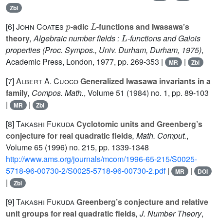
Zbl
p
L
[6]
John Coates
-adic
-functions and Iwasawa’s
L
theory
, Algebraic number fields :
-functions and Galois
properties (Proc. Sympos., Univ. Durham, Durham, 1975)
,
Academic Press, London, 1977, pp. 269-353 |
|
MR
Zbl
[7]
Albert A. Cuoco
Generalized Iwasawa invariants in a
family
, Compos. Math.
, Volume 51
(1984) no. 1, pp. 89-103
|
|
MR
Zbl
[8]
Takashi Fukuda
Cyclotomic units and Greenberg’s
conjecture for real quadratic fields
, Math. Comput.
,
Volume 65
(1996) no. 215, pp. 1339-1348
http://www.ams.org/journals/mcom/1996-65-215/S0025-
5718-96-00730-2/S0025-5718-96-00730-2.pdf
|
|
MR
DOI
|
Zbl
[9]
Takashi Fukuda
Greenberg’s conjecture and relative
unit groups for real quadratic fields
, J. Number Theory
,