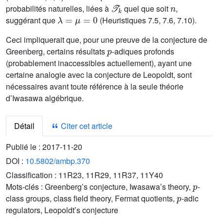
𝒯
k
n
probabilités naturelles, liées à
quel que soit
,
λ
=
μ
=
0
suggérant que
(Heuristiques 7.5, 7.6, 7.10).
Ceci impliquerait que, pour une preuve de la conjecture de
p
Greenberg, certains résultats
-adiques profonds
(probablement inaccessibles actuellement), ayant une
certaine analogie avec la conjecture de Leopoldt, sont
nécessaires avant toute référence à la seule théorie
d’Iwasawa algébrique.
Détail
Citer cet article
Publié le :
2017-11-20
DOI :
10.5802/ambp.370
Classification :
11R23, 11R29, 11R37, 11Y40
p
Mots-clés :
Greenberg’s conjecture, Iwasawa’s theory,
-
p
class groups, class field theory, Fermat quotients,
-adic
regulators, Leopoldt’s conjecture