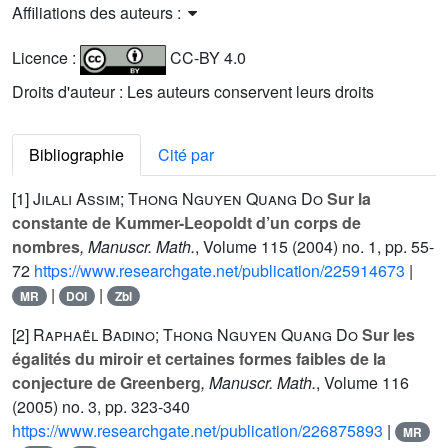
Affiliations des auteurs :
Licence :
CC-BY 4.0
Droits d'auteur : Les auteurs conservent leurs droits
Bibliographie
Cité par
[1]
Jilali Assim; Thong Nguyen Quang Do
Sur la
constante de Kummer-Leopoldt d’un corps de
nombres
, Manuscr. Math.
, Volume 115
(2004) no. 1, pp. 55-
72
https://www.researchgate.net/publication/225914673
|
|
|
MR
DOI
Zbl
[2]
Raphaël Badino; Thong Nguyen Quang Do
Sur les
égalités du miroir et certaines formes faibles de la
conjecture de Greenberg
, Manuscr. Math.
, Volume 116
(2005) no. 3, pp. 323-340
https://www.researchgate.net/publication/226875893
|
MR