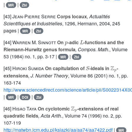
|
|
MR
Zbl
[43]
Jean-Pierre Serre
Corps locaux
, Actualités
Scientifiques et Industrielles
, 1296
, Hermann, 2004, 245
pages |
|
MR
Zbl
p
L
[44]
Warren M. Sinnott
On
-adic
-functions and the
Riemann-Hurwitz genus formula
, Compos. Math.
, Volume
53
(1984) no. 1, pp. 3-17 |
|
MR
Zbl
S
ℤ
p
[45]
Hiroki Sumida
On capitulation of
-ideals in
-
extensions
, J. Number Theory
, Volume 86
(2001) no. 1, pp.
163-174
http://www.sciencedirect.com/science/article/pii/S0022314X
|
|
|
MR
DOI
Zbl
ℤ
p
[46]
Hisao Taya
On cyclotomic
-extensions of real
quadratic fields
, Acta Arith.
, Volume 74
(1996) no. 2, pp.
107-119
http://matwbn.icm.edu.pl/ksiazki/aa/aa74/aa7422.pdf
|
MR