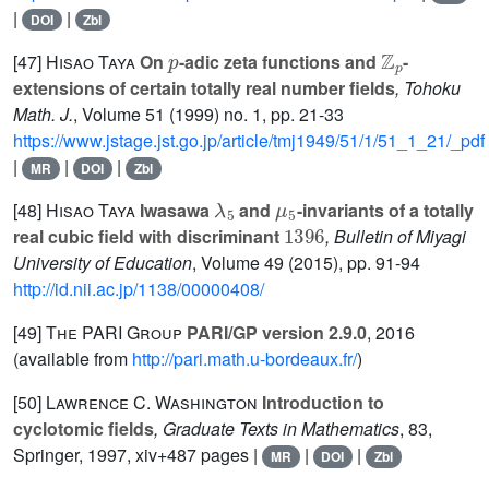
|
|
DOI
Zbl
p
ℤ
p
[47]
Hisao Taya
On
-adic zeta functions and
-
extensions of certain totally real number fields
, Tohoku
Math. J.
, Volume 51
(1999) no. 1, pp. 21-33
https://www.jstage.jst.go.jp/article/tmj1949/51/1/51_1_21/_pdf
|
|
|
MR
DOI
Zbl
λ
5
μ
5
[48]
Hisao Taya
Iwasawa
and
-invariants of a totally
1396
real cubic field with discriminant
, Bulletin of Miyagi
University of Education
, Volume 49
(2015), pp. 91-94
http://id.nii.ac.jp/1138/00000408/
[49]
The PARI Group
PARI/GP version 2.9.0
, 2016
(available from
http://pari.math.u-bordeaux.fr/
)
[50]
Lawrence C. Washington
Introduction to
cyclotomic fields
, Graduate Texts in Mathematics
, 83
,
Springer, 1997, xiv+487 pages |
|
|
MR
DOI
Zbl