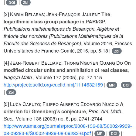
|
|
DOI
Zbl
[3]
Karim Belabas; Jean-François Jaulent
The
logarithmic class group package in PARI/GP
,
Publications mathématiques de Besançon. Algèbre et
théorie des nombres
(Publications Mathématiques de la
Faculté des Sciences de Besançon)
, Volume 2016
, Presses
Universitaires de Franche-Comté, 2016, pp. 5-18 |
Zbl
[4]
Jean-Robert Belliard; Thong Nguyen Quang Do
On
modified circular units and annihilation of real classes
,
Nagoya Math.
, Volume 177
(2005), pp. 77-115
http://projecteuclid.org/euclid.nmj/1114632159
|
|
MR
DOI
|
Zbl
[5]
Luca Caputo; Filippo Alberto Edoardo Nuccio
A
criterion for Greenberg’s conjecture
, Proc. Am. Math.
Soc.
, Volume 136
(2008) no. 8, pp. 2741-2744
http://www.ams.org/journals/proc/2008-136-08/S0002-9939-
08-09283-6/S0002-9939-08-09283-6.pdf
|
|
|
MR
DOI