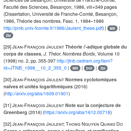
Faculté des Sciences, Besançon, 1986, viii+349 pages
(Dissertation, Université de Franche-Comté, Besançon,
1986, Théorie des nombres. Fasc. 1. 1984–1986
http://pmb.univ-fcomte.fr/1986/Jaulent_these.pdf
) |
|
MR
Zbl
ℓ
[29]
Jean-François Jaulent
Théorie
-adique globale du
corps de classes
, J. Théor. Nombres Bordx
, Volume 10
(1998) no. 2, pp. 355-397
http://jtnb.cedram.org/item?
id=JTNB_1998__10_2_355_0
|
|
|
MR
DOI
Zbl
[30]
Jean-François Jaulent
Normes cyclotomiques
naïves et unités logarithmiques
(2016)
(
http://arxiv.org/abs/1609.01901
)
[31]
Jean-François Jaulent
Note sur la conjecture de
Greenberg
(2016) (
https://arxiv.org/abs/1612.00718
)
[32]
Jean-François Jaulent; Thong Nguyen Quang Do
p
p
Corps
-rationnels, corps
-réguliers, et ramification