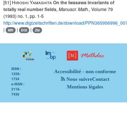
[51]
Hiroshi Yamashita
On the Iwasawa invariants of
totally real number fields
, Manuscr. Math.
, Volume 79
(1993) no. 1, pp. 1-5
http://www.digizeitschriften.de/download/PPN365956996_
|
|
|
MR
DOI
Zbl
ISSN :
Accessibilité - non conforme
1259-
1734
Nous suivre
Contact
e-ISSN :
Mentions légales
2118-
7436