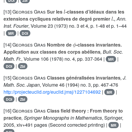
DOI
Zbl
l
[13]
Georges Gras
Sur les
-classes d’idéaux dans les
l
extensions cycliques relatives de degré premier
.
, Ann.
Inst. Fourier
, Volume 23
(1973) no. 3 et 4, p. 1-48 et p. 1–44
|
|
MR
DOI
ϕ
[14]
Georges Gras
Nombre de
-classes invariantes.
Application aux classes des corps abéliens
, Bull. Soc.
Math. Fr.
, Volume 106
(1978) no. 4, pp. 337-364 |
|
MR
|
DOI
Zbl
[15]
Georges Gras
Classes généralisées invariantes
, J.
Math. Soc. Japan
, Volume 46
(1994) no. 3, pp. 467-476
http://projecteuclid.org/euclid.jmsj/1227104692
|
|
MR
|
DOI
Zbl
[16]
Georges Gras
Class field theory : From theory to
practice
, Springer Monographs in Mathematics
, Springer,
2005, xiv+491 pages (Second corrected printing) |
|
MR