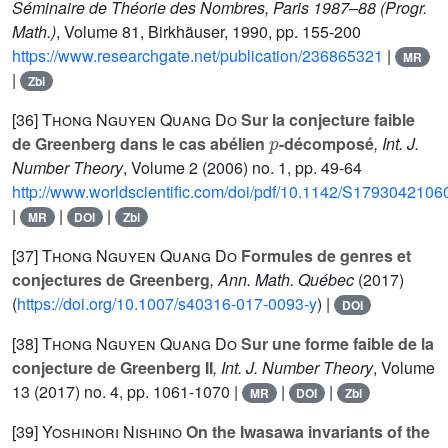
Séminaire de Théorie des Nombres, Paris 1987–88
(Progr.
Math.)
, Volume 81
, Birkhäuser, 1990, pp. 155-200
https://www.researchgate.net/publication/236865321
|
MR
|
Zbl
[36]
Thong Nguyen Quang Do
Sur la conjecture faible
p
de Greenberg dans le cas abélien
-décomposé
, Int. J.
Number Theory
, Volume 2
(2006) no. 1, pp. 49-64
http://www.worldscientific.com/doi/pdf/10.1142/S179304210
|
|
|
MR
DOI
Zbl
[37]
Thong Nguyen Quang Do
Formules de genres et
conjectures de Greenberg
, Ann. Math. Québec
(2017)
(
https://doi.org/10.1007/s40316-017-0093-y
) |
DOI
[38]
Thong Nguyen Quang Do
Sur une forme faible de la
conjecture de Greenberg II
, Int. J. Number Theory
, Volume
13
(2017) no. 4, pp. 1061-1070 |
|
|
MR
DOI
Zbl
[39]
Yoshinori Nishino
On the Iwasawa invariants of the
ℤ
2