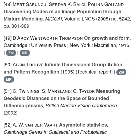
[48]
Mert Sabuncu; Serdar K. Balci; Polina Golland
Discovering Modes of an Image Population through
Mixture Modeling
, MICCAI
, Volume LNCS
(2008) no. 5242,
pp. 381-389
[49]
D’Arcy Wentworth Thompson
On growth and form
,
Cambridge : University Press ; New York : Macmillan, 1915
|
|
Zbl
MR
[50]
Alain Trouvé
Infinite Dimensional Group Action
and Pattern Recognition
(1995) (Technical report) |
|
Zbl
MR
[51]
C. Twinings; S. Marsland; C. Taylor
Measuring
Geodesic Distances on the Space of Bounded
Diffeomorphisms
, British Macine Vision Conference
(2002)
[52]
A. W. van der Vaart
Asymptotic statistics
,
Cambridge Series in Statistical and Probabilistic