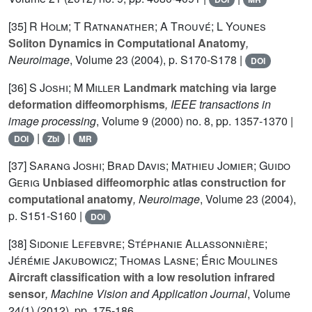
[35]
R Holm; T Ratnanather; A Trouvé; L Younes
Soliton Dynamics in Computational Anatomy
,
Neuroimage
, Volume 23
(2004), p. S170-S178 |
DOI
[36]
S Joshi; M Miller
Landmark matching via large
deformation diffeomorphisms
, IEEE transactions in
image processing
, Volume 9
(2000) no. 8, pp. 1357-1370 |
|
|
DOI
Zbl
MR
[37]
Sarang Joshi; Brad Davis; Mathieu Jomier; Guido
Gerig
Unbiased diffeomorphic atlas construction for
computational anatomy
, Neuroimage
, Volume 23
(2004),
p. S151-S160 |
DOI
[38]
Sidonie Lefebvre; Stéphanie Allassonnière;
Jérémie Jakubowicz; Thomas Lasne; Éric Moulines
Aircraft classification with a low resolution infrared
sensor
, Machine Vision and Application Journal
, Volume
24(1)
(2012), pp. 175-186