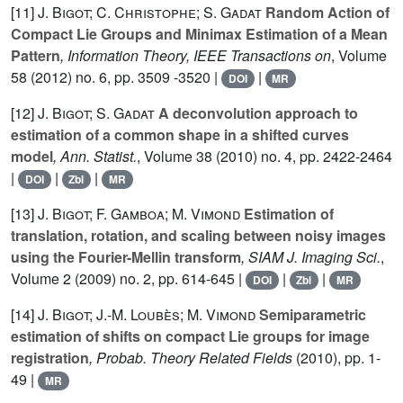
[11]
J. Bigot; C. Christophe; S. Gadat
Random Action of
Compact Lie Groups and Minimax Estimation of a Mean
Pattern
, Information Theory, IEEE Transactions on
, Volume
58
(2012) no. 6, pp. 3509 -3520 |
|
DOI
MR
[12]
J. Bigot; S. Gadat
A deconvolution approach to
estimation of a common shape in a shifted curves
model
, Ann. Statist.
, Volume 38
(2010) no. 4, pp. 2422-2464
|
|
|
DOI
Zbl
MR
[13]
J. Bigot; F. Gamboa; M. Vimond
Estimation of
translation, rotation, and scaling between noisy images
using the Fourier-Mellin transform
, SIAM J. Imaging Sci.
,
Volume 2
(2009) no. 2, pp. 614-645 |
|
|
DOI
Zbl
MR
[14]
J. Bigot; J.-M. Loubès; M. Vimond
Semiparametric
estimation of shifts on compact Lie groups for image
registration
, Probab. Theory Related Fields
(2010), pp. 1-
49 |
MR