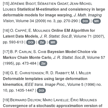
[15]
Jérémie Bigot; Sébastien Gadat; Jean-Michel
Loubes
Statistical M-estimation and consistency in large
deformable models for image warping
, J. Math. Imaging
Vision
, Volume 34
(2009) no. 3, pp. 270-290 |
|
DOI
MR
[16]
O. Cappé; E. Moulines
Online EM Algorithm for
Latent Data Models
, J. R. Statist. Soc.B
, Volume 71
(2007),
pp. 593-613 |
|
|
DOI
Zbl
MR
[17]
B. P. Carlin; S. Chib
Bayesian Model Choice via
Markov Chain Monte Carlo
, J. R. Statist. Soc.B
, Volume 57
(1995), pp. 473-484 |
Zbl
[18]
G. E. Christensen; R. D. Rabbitt; M. I. Miller
Deformable templates using large deformation
kinematics
, IEEE trans. Image Proc.
, Volume 5
(1996) no.
10, pp. 1435-1447 |
DOI
[19]
Bernard Delyon; Marc Lavielle; Éric Moulines
Convergence of a stochastic approximation version of