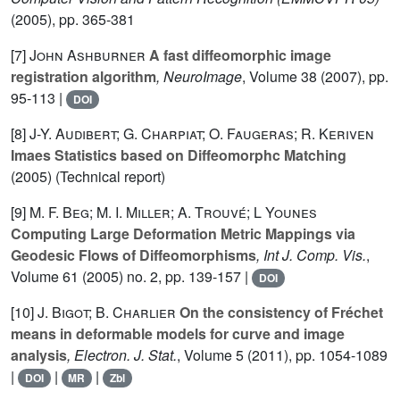
(2005), pp. 365-381
[7]
John Ashburner
A fast diffeomorphic image
registration algorithm
, NeuroImage
, Volume 38
(2007), pp.
95-113 |
DOI
[8]
J-Y. Audibert; G. Charpiat; O. Faugeras; R. Keriven
Imaes Statistics based on Diffeomorphc Matching
(2005) (Technical report)
[9]
M. F. Beg; M. I. Miller; A. Trouvé; L Younes
Computing Large Deformation Metric Mappings via
Geodesic Flows of Diffeomorphisms
, Int J. Comp. Vis.
,
Volume 61
(2005) no. 2, pp. 139-157 |
DOI
[10]
J. Bigot; B. Charlier
On the consistency of Fréchet
means in deformable models for curve and image
analysis
, Electron. J. Stat.
, Volume 5
(2011), pp. 1054-1089
|
|
|
DOI
MR
Zbl