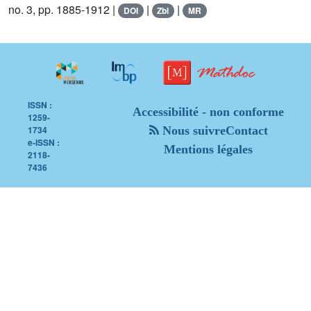
no. 3, pp. 1885-1912 |
|
|
DOI
Zbl
MR
ISSN :
Accessibilité - non conforme
1259-
1734
Nous suivre
Contact
e-ISSN :
Mentions légales
2118-
7436