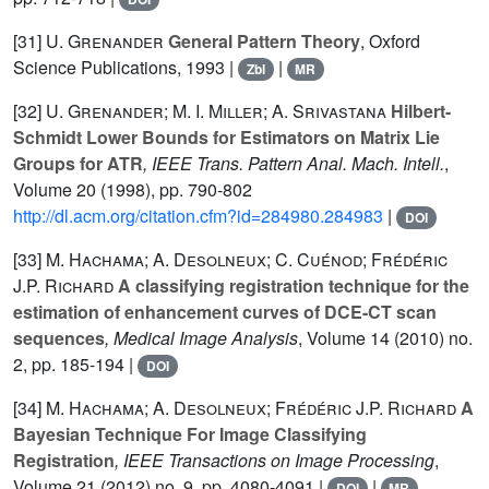
[31]
U. Grenander
General Pattern Theory
, Oxford
Science Publications, 1993 |
|
Zbl
MR
[32]
U. Grenander; M. I. Miller; A. Srivastana
Hilbert-
Schmidt Lower Bounds for Estimators on Matrix Lie
Groups for ATR
, IEEE Trans. Pattern Anal. Mach. Intell.
,
Volume 20
(1998), pp. 790-802
http://dl.acm.org/citation.cfm?id=284980.284983
|
DOI
[33]
M. Hachama; A. Desolneux; C. Cuénod; Frédéric
J.P. Richard
A classifying registration technique for the
estimation of enhancement curves of DCE-CT scan
sequences
, Medical Image Analysis
, Volume 14
(2010) no.
2, pp. 185-194 |
DOI
[34]
M. Hachama; A. Desolneux; Frédéric J.P. Richard
A
Bayesian Technique For Image Classifying
Registration
, IEEE Transactions on Image Processing
,
Volume 21
(2012) no. 9, pp. 4080-4091 |
|
DOI
MR