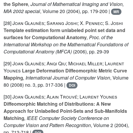
the Sphere
, Journal of Mathematical Imaging and Vision,
MIA 2002 special
, Volume 20
(2004), pp. 179-200 |
MR
[28]
Joan Glaunès; Sarang Joshi; X. Pennec; S. Joshi
Template estimation form unlabeled point set data and
surfaces for Computational Anatomy
, Proc. of the
International Workshop on the Mathematical Foundations of
Computational Anatomy (MFCA)
(2006), pp. 29-39
[29]
Joan Glaunès; Anqi Qiu; Michael Miller; Laurent
Younes
Large Deformation Diffeomorphic Metric Curve
Mapping
, International Journal of Computer Vision
, Volume
80
(2008) no. 3, pp. 317-336 |
DOI
[30]
Joan Glaunès; Alain Trouvé; Laurent Younes
Diffeomorphic Matching of Distributions: A New
Approach for Unlabelled Point-Sets and Sub-Manifolds
Matching
, IEEE Computer Society Conference on
Computer Vision and Pattern Recognition
, Volume 2
(2004),
pp. 712-718 |
DOI