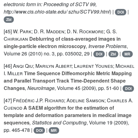
electronic form in: Proceeding of SCTV 99,
http://www.cis.ohio-state.edu/ szhu/SCTV99.html
) |
|
DOI
Zbl
[45]
W. Park; D. R. Madden; D. N. Rockmore; G. S.
Chirikjian
Deblurring of class-averaged images in
single-particle electron microscopy
, Inverse Problems
,
Volume 26
(2010) no. 3, pp. 035002, 29 |
|
|
DOI
Zbl
MR
[46]
Anqi Qiu; Marilyn Albert; Laurent Younes; Michael
I. Miller
Time Sequence Diffeomorphic Metric Mapping
and Parallel Transport Track Time-Dependent Shape
Changes
, NeuroImage
, Volume 45
(2009), pp. 51-60 |
DOI
[47]
Frédéric J.P. Richard; Adeline Samson; Charles A.
Cuenod
A SAEM algorithm for the estimation of
template and deformation parameters in medical image
sequences
, Statistics and Computing
, Volume 19
(2009),
pp. 465-478 |
|
DOI
MR