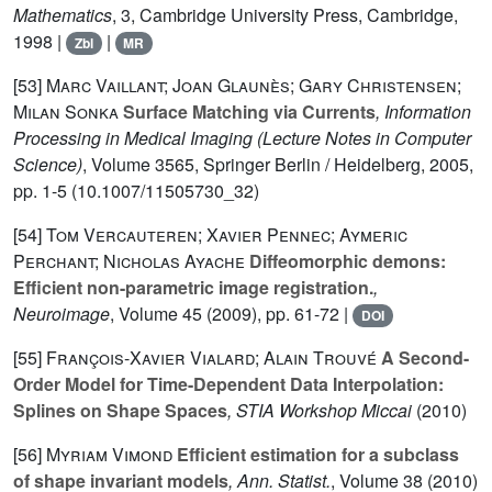
Mathematics
, 3
, Cambridge University Press, Cambridge,
1998 |
|
Zbl
MR
[53]
Marc Vaillant; Joan Glaunès; Gary Christensen;
Milan Sonka
Surface Matching via Currents
, Information
Processing in Medical Imaging
(Lecture Notes in Computer
Science)
, Volume 3565
, Springer Berlin / Heidelberg, 2005,
pp. 1-5 (10.1007/11505730_32)
[54]
Tom Vercauteren; Xavier Pennec; Aymeric
Perchant; Nicholas Ayache
Diffeomorphic demons:
Efficient non-parametric image registration.
,
Neuroimage
, Volume 45
(2009), pp. 61-72 |
DOI
[55]
François-Xavier Vialard; Alain Trouvé
A Second-
Order Model for Time-Dependent Data Interpolation:
Splines on Shape Spaces
, STIA Workshop Miccai
(2010)
[56]
Myriam Vimond
Efficient estimation for a subclass
of shape invariant models
, Ann. Statist.
, Volume 38
(2010)