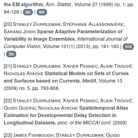
the EM algorithm
, Ann. Statist.
, Volume 27
(1999) no. 1, pp.
94-128 |
|
Zbl
MR
[20]
Stanley Durrleman; Stéphanie Allassonnière;
Sarang Joshi
Sparse Adaptive Parameterization of
Variability in Image Ensembles
, International Journal of
Computer Vision
, Volume 101(1)
(2013), pp. 161-183 |
DOI
|
Zbl
[21]
Stanley Durrleman; Xavier Pennec; Alain Trouvé;
Nicholas Ayache
Statistical Models on Sets of Curves
and Surfaces based on Currents
, MedIA
, Volume 13
(2009) no. 5, pp. 793-808
[22]
Stanley Durrleman; Xavier Pennec; Alain Trouvé;
Guido Guerig; Nicholas Ayache
Spatiotemporal Atlas
Estimation for Developmental Delay Detection in
Longitudinal Datasets
, proc. of the
MICCAI conf.
(2009)
[23]
James Fishbough; Stanley Durrleman; Guido