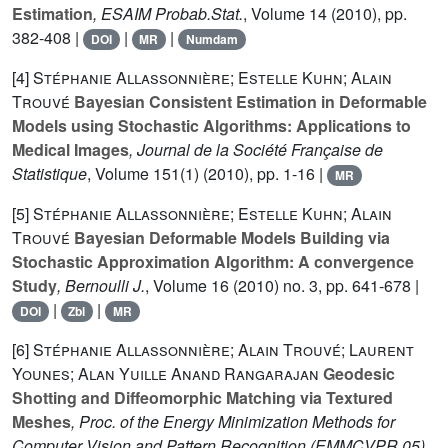
Estimation
, ESAIM Probab.Stat.
, Volume 14
(2010), pp.
382-408 |
|
|
DOI
MR
Numdam
[4]
Stéphanie Allassonnière; Estelle Kuhn; Alain
Trouvé
Bayesian Consistent Estimation in Deformable
Models using Stochastic Algorithms: Applications to
Medical Images
, Journal de la Société Française de
Statistique
, Volume 151(1)
(2010), pp. 1-16 |
MR
[5]
Stéphanie Allassonnière; Estelle Kuhn; Alain
Trouvé
Bayesian Deformable Models Building via
Stochastic Approximation Algorithm: A convergence
Study
, Bernoulli J.
, Volume 16
(2010) no. 3, pp. 641-678 |
|
|
DOI
Zbl
MR
[6]
Stéphanie Allassonnière; Alain Trouvé; Laurent
Younes; Alan Yuille Anand Rangarajan
Geodesic
Shotting and Diffeomorphic Matching via Textured
Meshes
, Proc. of the Energy Minimization Methods for
Computer Vision and Pattern Recognition (EMMCVPR 05)