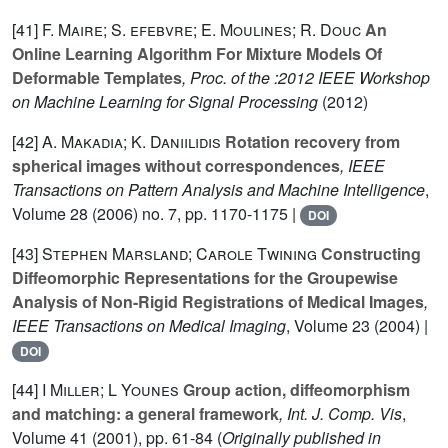
[41]
F. Maire; S. efebvre; E. Moulines; R. Douc
An
Online Learning Algorithm For Mixture Models Of
Deformable Templates
, Proc. of the :2012 IEEE Workshop
on Machine Learning for Signal Processing
(2012)
[42]
A. Makadia; K. Daniilidis
Rotation recovery from
spherical images without correspondences
, IEEE
Transactions on Pattern Analysis and Machine Intelligence
,
Volume 28
(2006) no. 7, pp. 1170-1175 |
DOI
[43]
Stephen Marsland; Carole Twining
Constructing
Diffeomorphic Representations for the Groupewise
Analysis of Non-Rigid Registrations of Medical Images
,
IEEE Transactions on Medical Imaging
, Volume 23
(2004) |
DOI
[44]
I Miller; L Younes
Group action, diffeomorphism
and matching: a general framework
, Int. J. Comp. Vis
,
Volume 41
(2001), pp. 61-84 (
Originally published in