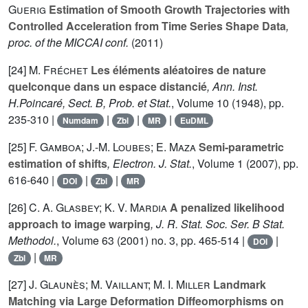
Guerig
Estimation of Smooth Growth Trajectories with
Controlled Acceleration from Time Series Shape Data
,
proc. of the
MICCAI conf.
(2011)
[24]
M. Fréchet
Les éléments aléatoires de nature
quelconque dans un espace distancié
, Ann. Inst.
H.Poincaré, Sect. B, Prob. et Stat.
, Volume 10
(1948), pp.
235-310 |
|
|
|
Numdam
Zbl
MR
EuDML
[25]
F. Gamboa; J.-M. Loubes; E. Maza
Semi-parametric
estimation of shifts
, Electron. J. Stat.
, Volume 1
(2007), pp.
616-640 |
|
|
DOI
Zbl
MR
[26]
C. A. Glasbey; K. V. Mardia
A penalized likelihood
approach to image warping
, J. R. Stat. Soc. Ser. B Stat.
Methodol.
, Volume 63
(2001) no. 3, pp. 465-514 |
|
DOI
|
Zbl
MR
[27]
J. Glaunès; M. Vaillant; M. I. Miller
Landmark
Matching via Large Deformation Diffeomorphisms on