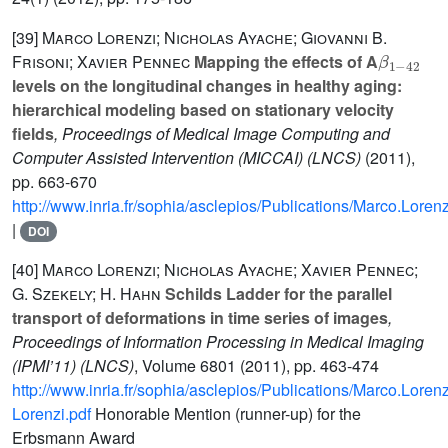
[39]
Marco Lorenzi; Nicholas Ayache; Giovanni B.
β
42
1
-
Frisoni; Xavier Pennec
Mapping the effects of A
levels on the longitudinal changes in healthy aging:
hierarchical modeling based on stationary velocity
fields
, Proceedings of Medical Image Computing and
Computer Assisted Intervention (MICCAI)
(LNCS)
(2011),
pp. 663-670
http://www.inria.fr/sophia/asclepios/Publications/Marco.Lore
|
DOI
[40]
Marco Lorenzi; Nicholas Ayache; Xavier Pennec;
G. Szekely; H. Hahn
Schilds Ladder for the parallel
transport of deformations in time series of images
,
Proceedings of Information Processing in Medical Imaging
(IPMI’11)
(LNCS)
, Volume 6801
(2011), pp. 463-474
http://www.inria.fr/sophia/asclepios/Publications/Marco.Loren
Lorenzi.pdf
Honorable Mention (runner-up) for the
Erbsmann Award