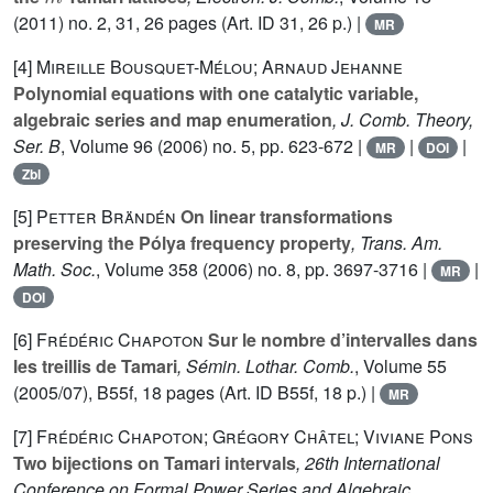
(2011) no. 2, 31, 26 pages (Art. ID 31, 26 p.) |
MR
[4]
Mireille Bousquet-Mélou; Arnaud Jehanne
Polynomial equations with one catalytic variable,
algebraic series and map enumeration
, J. Comb. Theory,
Ser. B
, Volume 96
(2006) no. 5, pp. 623-672 |
|
|
MR
DOI
Zbl
[5]
Petter Brändén
On linear transformations
preserving the Pólya frequency property
, Trans. Am.
Math. Soc.
, Volume 358
(2006) no. 8, pp. 3697-3716 |
|
MR
DOI
[6]
Frédéric Chapoton
Sur le nombre d’intervalles dans
les treillis de Tamari
, Sémin. Lothar. Comb.
, Volume 55
(2005/07), B55f, 18 pages (Art. ID B55f, 18 p.) |
MR
[7]
Frédéric Chapoton; Grégory Châtel; Viviane Pons
Two bijections on Tamari intervals
, 26th International
Conference on Formal Power Series and Algebraic