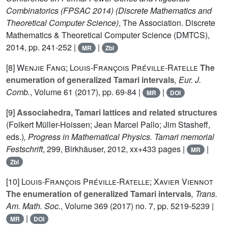
Combinatorics (FPSAC 2014)
(Discrete Mathematics and
Theoretical Computer Science)
, The Association. Discrete
Mathematics & Theoretical Computer Science (DMTCS),
2014, pp. 241-252 |
|
MR
Zbl
[8]
Wenjie Fang; Louis-François Préville-Ratelle
The
enumeration of generalized Tamari intervals
, Eur. J.
Comb.
, Volume 61
(2017), pp. 69-84 |
|
MR
DOI
[9]
Associahedra, Tamari lattices and related structures
(Folkert Müller-Hoissen; Jean Marcel Pallo; Jim Stasheff,
eds.)
, Progress in Mathematical Physics. Tamari memorial
Festschrift
, 299
, Birkhäuser, 2012, xx+433 pages |
|
MR
Zbl
[10]
Louis-François Préville-Ratelle; Xavier Viennot
The enumeration of generalized Tamari intervals
, Trans.
Am. Math. Soc.
, Volume 369
(2017) no. 7, pp. 5219-5239 |
|
MR
DOI