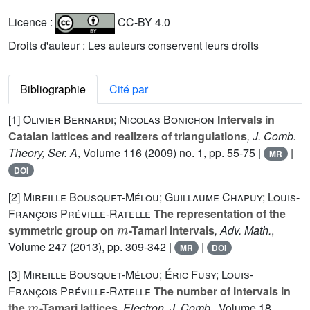
Licence :
CC-BY 4.0
Droits d'auteur : Les auteurs conservent leurs droits
Bibliographie
Cité par
[1]
Olivier Bernardi; Nicolas Bonichon
Intervals in
Catalan lattices and realizers of triangulations
, J. Comb.
Theory, Ser. A
, Volume 116
(2009) no. 1, pp. 55-75 |
|
MR
DOI
[2]
Mireille Bousquet-Mélou; Guillaume Chapuy; Louis-
François Préville-Ratelle
The representation of the
m
symmetric group on
-Tamari intervals
, Adv. Math.
,
Volume 247
(2013), pp. 309-342 |
|
MR
DOI
[3]
Mireille Bousquet-Mélou; Éric Fusy; Louis-
François Préville-Ratelle
The number of intervals in
m
the
-Tamari lattices
, Electron. J. Comb.
, Volume 18