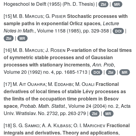
Hogeschool te Delft (1955) (Ph. D. Thesis) |
|
Zbl
MR
[15]
M. B. Marcus; G. Pisier
Stochastic processes with
sample paths in exponential Orlicz spaces
, Lecture
Notes in Math.
, Volume 1158
(1985), pp. 329-358 |
|
DOI
|
Zbl
MR
[16]
M. B. Marcus; J. Rosen
P-variation of the local times
of symmetric stable processes and of Gaussian
processes with stationary increments
, Ann. Prob
,
Volume 20
(1992) no. 4, pp. 1685-1713 |
|
|
DOI
Zbl
MR
[17]
M. Ait Ouahra; M. Eddahbi; M. Ouali
Fractional
derivatives of local times of stable Lévy processes as
the limits of the occupation time problem in Besov
space
, Probab. Math. Statist.
, Volume 24
(2004) no. 2, Acta
Univ. Wratislav. No. 2732, pp. 263-279 |
|
Zbl
MR
[18]
S. G. Samko; A. A. Kilbass; O. I. Marichev
Fractional
integrals and derivatives. Theory and applications
,