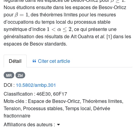
Nous étudions ensuite dans les espaces de Besov-Orlicz
β
=
1
pour
, des théorèmes limites pour les mesures
d’occupations du temps local du processus stable
1
<
α
≤
2
symétrique d’indice
, ce qui présente une
généralisation des résultats de Ait Ouahra et
al.
[1] dans les
espaces de Besov standards.
Détail
Citer cet article
MR
Zbl
DOI :
10.5802/ambp.301
Classification :
46E30, 60F17
Mots-clés :
Espace de Besov-Orlicz, Théorèmes limites,
Tension, Processus stables, Temps local, Dérivée
fractionnaire
Affiliations des auteurs :