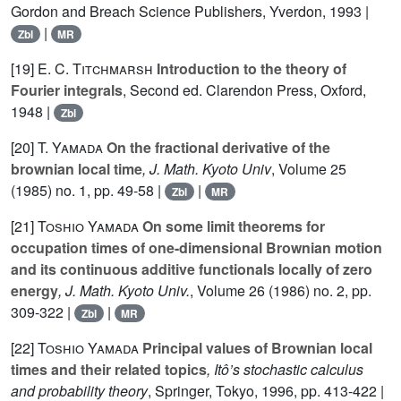
Gordon and Breach Science Publishers, Yverdon, 1993 |
|
Zbl
MR
[19]
E. C. Titchmarsh
Introduction to the theory of
Fourier integrals
, Second ed. Clarendon Press, Oxford,
1948 |
Zbl
[20]
T. Yamada
On the fractional derivative of the
brownian local time
, J. Math. Kyoto Univ
, Volume 25
(1985) no. 1, pp. 49-58 |
|
Zbl
MR
[21]
Toshio Yamada
On some limit theorems for
occupation times of one-dimensional Brownian motion
and its continuous additive functionals locally of zero
energy
, J. Math. Kyoto Univ.
, Volume 26
(1986) no. 2, pp.
309-322 |
|
Zbl
MR
[22]
Toshio Yamada
Principal values of Brownian local
times and their related topics
, Itô’s stochastic calculus
and probability theory
, Springer, Tokyo, 1996, pp. 413-422 |