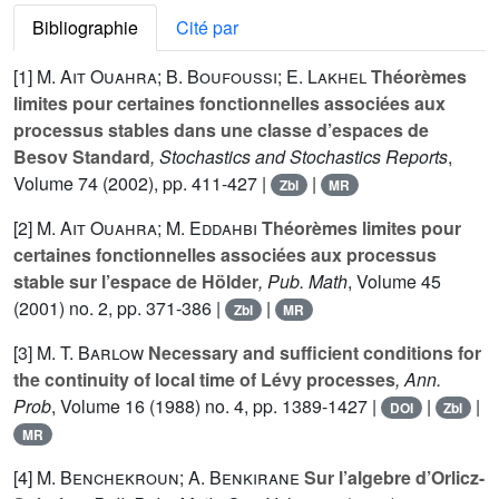
Bibliographie
Cité par
[1]
M. Ait Ouahra; B. Boufoussi; E. Lakhel
Théorèmes
limites pour certaines fonctionnelles associées aux
processus stables dans une classe d’espaces de
Besov Standard
, Stochastics and Stochastics Reports
,
Volume 74
(2002), pp. 411-427 |
|
Zbl
MR
[2]
M. Ait Ouahra; M. Eddahbi
Théorèmes limites pour
certaines fonctionnelles associées aux processus
stable sur l’espace de Hölder
, Pub. Math
, Volume 45
(2001) no. 2, pp. 371-386 |
|
Zbl
MR
[3]
M. T. Barlow
Necessary and sufficient conditions for
the continuity of local time of Lévy processes
, Ann.
Prob
, Volume 16
(1988) no. 4, pp. 1389-1427 |
|
|
DOI
Zbl
MR
[4]
M. Benchekroun; A. Benkirane
Sur l’algebre d’Orlicz-