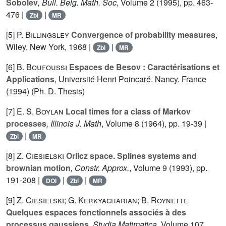
Sobolev
, Bull. Belg. Math. Soc
, Volume 2
(1995), pp. 463-
476 |
|
Zbl
MR
[5]
P. Billingsley
Convergence of probability measures
,
Wiley, New York, 1968 |
|
Zbl
MR
[6]
B. Boufoussi
Espaces de Besov : Caractérisations et
Applications
, Université Henri Poincaré. Nancy. France
(1994) (Ph. D. Thesis)
[7]
E. S. Boylan
Local times for a class of Markov
processes
, Illinois J. Math
, Volume 8
(1964), pp. 19-39 |
|
Zbl
MR
[8]
Z. Ciesielski
Orlicz space. Splines systems and
brownian motion
, Constr. Approx.
, Volume 9
(1993), pp.
191-208 |
|
|
DOI
Zbl
MR
[9]
Z. Ciesielski; G. Kerkyacharian; B. Roynette
Quelques espaces fonctionnels associés à des
processus gaussiens
, Studia Matimatica
, Volume 107