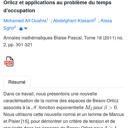
Orlicz et applications au problème du temps
d’occupation
1
2
Mohamed Ait Ouahra
;
Abdelghani Kissami
;
Aissa
2
Sghir
Annales mathématiques Blaise Pascal, Tome 18 (2011) no.
2, pp. 301-321
Résumé
Dans ce travail, nous présentons une nouvelle
caractérisation de la norme des espaces de Besov-Orlicz
𝒩
M
β
β
>
0
associés à la
-fonction exponentielle
pour
.
Nous utilisons cette nouvelle norme et un lemme de Marcus
et Pisier [15], pour démontrer un critère de tension et de
β
≥
1
régularité dans les espaces de Besov-Orlicz pour
.