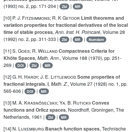
(1993) no. 2, pp. 171-204 |
|
Zbl
MR
[10]
P. J. Fitzsimmons; R. K Getoor
Limit theorems and
variation properties for fractional derivatives of the local
time of stable process
, Ann. Inst. H. Poincaré
, Volume 28
(1992) no. 2, pp. 311-333 |
|
|
Zbl
MR
Numdam
[11]
S. Goes; R. Welland
Compactness Criteria for
Khöte Spaces
, Math. Ann.
, Volume 188
(1970), pp. 251-
269 |
|
|
DOI
Zbl
MR
[12]
G. H. Hardy; J. E. Littlewood
Some properties of
fractional integrals. I
, Math. Z.
, Volume 27
(1928) no. 1, pp.
565-606 |
|
DOI
MR
[13]
M. A. Krasnösel’skii; Ya. B. Rutickii
Convex
functions and Orlicz spaces
, Noordhoff, Groningen, The
Netherlands, 1961 |
|
Zbl
MR
[14]
N. Luxemburg
Banach function spaces
, Technische